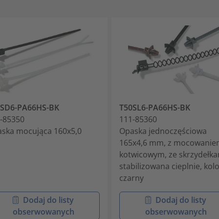
0SD6-PA66HS-BK
T50SL6-PA66HS-BK
-85350
111-85360
ska mocująca 160x5,0
Opaska jednoczęściowa
165x4,6 mm, z mocowani
kotwicowym, ze skrzydełka
stabilizowana cieplnie, kol
czarny
Dodaj do listy
Dodaj do listy
obserwowanych
obserwowanych