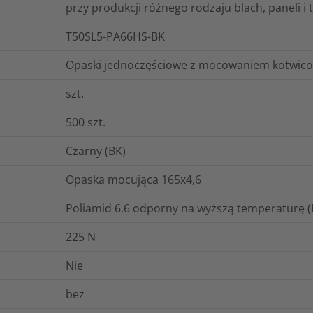
przy produkcji różnego rodzaju blach, paneli i t
T50SL5-PA66HS-BK
Opaski jednoczęściowe z mocowaniem kotwico
szt.
500
szt.
Czarny (BK)
Opaska mocująca 165x4,6
Poliamid 6.6 odporny na wyższą temperaturę 
225
N
Nie
bez