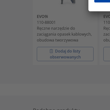
EVO9i
EV
110-88001
110
Ręczne narzędzie do
Ręc
zaciągania opasek kablowych,
zac
obudowa tworzywowa
ob
Dodaj do listy
obserwowanych