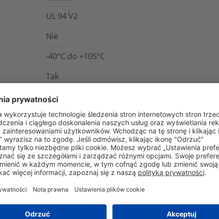
UL 94 V2
Nie
-40°C do +105°C
Tak