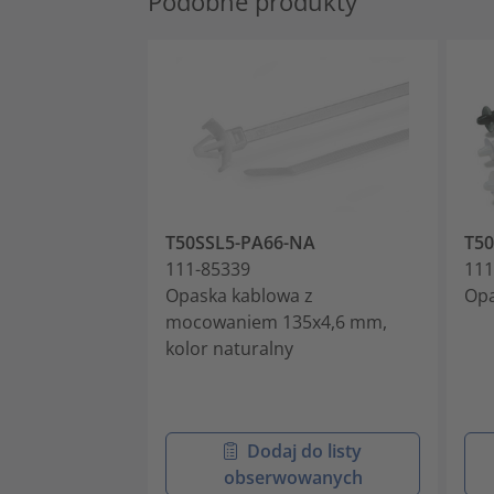
Podobne produkty
T50SSL5-PA66-NA
T5
111-85339
111
Opaska kablowa z
Opa
mocowaniem 135x4,6 mm,
kolor naturalny
Dodaj do listy
obserwowanych