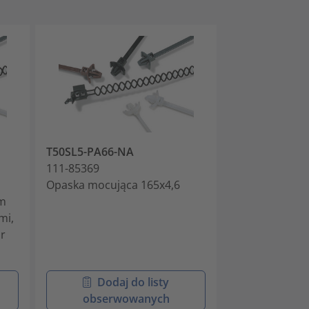
T50SL5-PA66-NA
T50SSL5-PA46
111-85369
111-85395
Opaska mocująca 165x4,6
Opaska kablo
em
kolor szary
mi,
or
Dodaj do listy
Doda
obserwowanych
obser