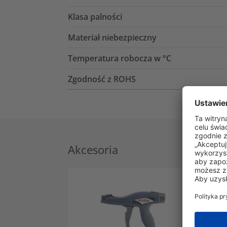
Klasa palności
Materiał niebezpieczny
Temperatura robocza w °C
Zgodność z ROHS
Akcesoria