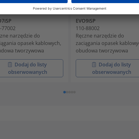
O7iSP
EVO9iSP
-77002
110-88002
zne narzędzie do
Ręczne narzędzie do
iągania opasek kablowych,
zaciągania opasek kablowy
udowa tworzywowa
obudowa tworzywowa
Dodaj do listy
Dodaj do listy
obserwowanych
obserwowanych