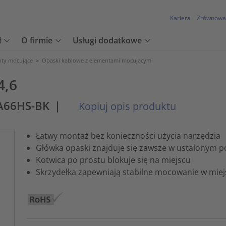
Kariera
Zrównowa
ł
O firmie
Usługi dodatkowe
nty mocujące
>
Opaski kablowe z elementami mocującymi
4,6
PA66HS-BK
|
Kopiuj opis produktu
Łatwy montaż bez konieczności użycia narzędzia
Główka opaski znajduje się zawsze w ustalonym p
Kotwica po prostu blokuje się na miejscu
Skrzydełka zapewniają stabilne mocowanie w miej