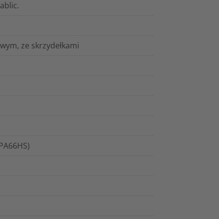
ablic.
wym, ze skrzydełkami
(PA66HS)