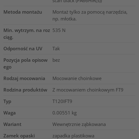
scan black (PA66HIR(S))
Metoda montażu
Montaż tylko za pomocą narzędzia,
np. młotka.
Min. wytrzym. na roz
535
N
ciąg.
Odporność na UV
Tak
Pozycja pola opisow
bez
ego
Rodzaj mocowania
Mocowanie choinkowe
Rodzina produktów
Z mocowaniem choinkowym FT9
Typ
T120IFT9
Waga
0.00551
kg
Wariant
Wewnętrznie ząbkowana
Zamek opaski
zapadka plastikowa