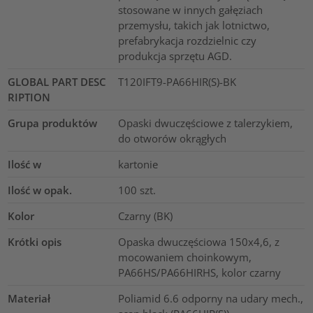
stosowane w innych gałęziach
przemysłu, takich jak lotnictwo,
prefabrykacja rozdzielnic czy
produkcja sprzętu AGD.
GLOBAL PART DESC
T120IFT9-PA66HIR(S)-BK
RIPTION
Grupa produktów
Opaski dwuczęściowe z talerzykiem,
do otworów okrągłych
Ilość w
kartonie
Ilość w opak.
100
szt.
Kolor
Czarny (BK)
Krótki opis
Opaska dwuczęściowa 150x4,6, z
mocowaniem choinkowym,
PA66HS/PA66HIRHS, kolor czarny
Materiał
Poliamid 6.6 odporny na udary mech.,