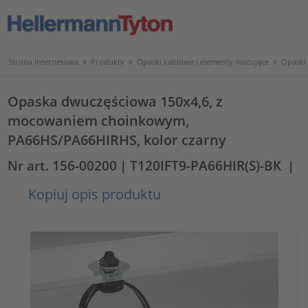
Strona internetowa
>
Produkty
>
Opaski kablowe i elementy mocujące
>
Opaski
Opaska dwuczęściowa 150x4,6, z
mocowaniem choinkowym,
PA66HS/PA66HIRHS, kolor czarny
Nr art. 156-00200
| T120IFT9-PA66HIR(S)-BK
|
Kopiuj opis produktu