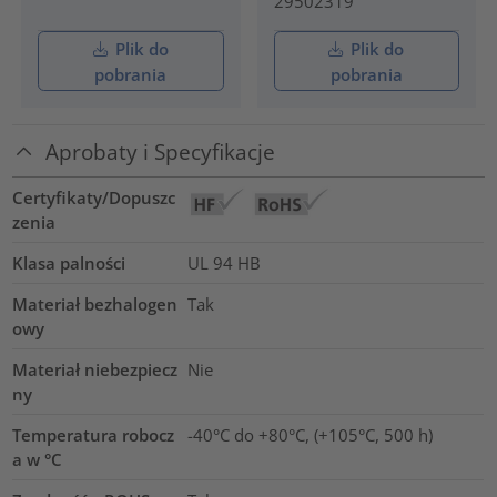
29502319
Plik do
Plik do
pobrania
pobrania
Aprobaty i Specyfikacje
Certyfikaty/Dopuszc
zenia
Klasa palności
UL 94 HB
Materiał bezhalogen
Tak
owy
Materiał niebezpiecz
Nie
ny
Temperatura robocz
-40°C do +80°C, (+105°C, 500 h)
a w °C