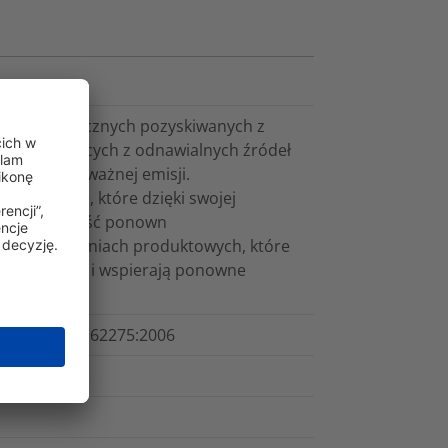
tworzyw sztucznych pozyskiwanych z
h, pochodzących z odnawialnych źródeł
ższej równoważnej emisji.
roduktowe, które dzięki swojej
erają możliwość ponown
na rozwiązaniach produktowych, które
ają trwałość i wspierają ponowne
C 62275, IEC 62275:2006