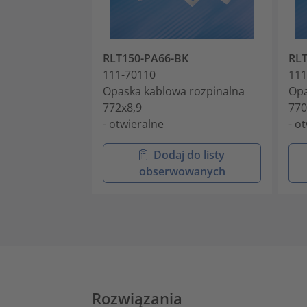
RLT150-PA66-BK
RL
111-70110
111
Opaska kablowa rozpinalna
Opa
772x8,9
770
- otwieralne
- o
Dodaj do listy
obserwowanych
Rozwiązania