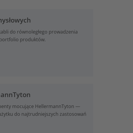
emysłowych
 kabli do równoległego prowadzenia
portfolio produktów.
mannTyton
lementy mocujące HellermannTyton —
użytku do najtrudniejszych zastosowań