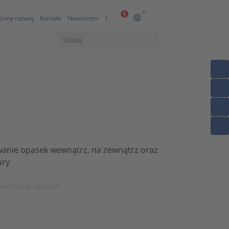
PL
0
żony rozwój
Kontakt
Newsletter
wanie opasek wewnątrz, na zewnątrz oraz
ury
wieranie opasek