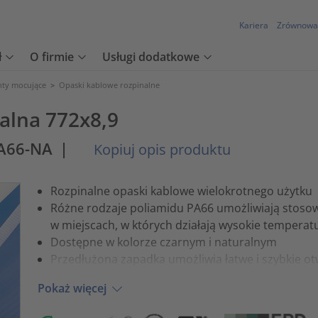
Kariera
Zrównowa
ł
O firmie
Usługi dodatkowe
nty mocujące
>
Opaski kablowe rozpinalne
alna 772x8,9
PA66-NA
|
Kopiuj opis produktu
Rozpinalne opaski kablowe wielokrotnego użytku
Różne rodzaje poliamidu PA66 umożliwiają stoso
w miejscach, w których działają wysokie temperat
Dostępne w kolorze czarnym i naturalnym
Przedłużona zapadka umożliwia łatwe i szybkie ot
Pokaż więcej