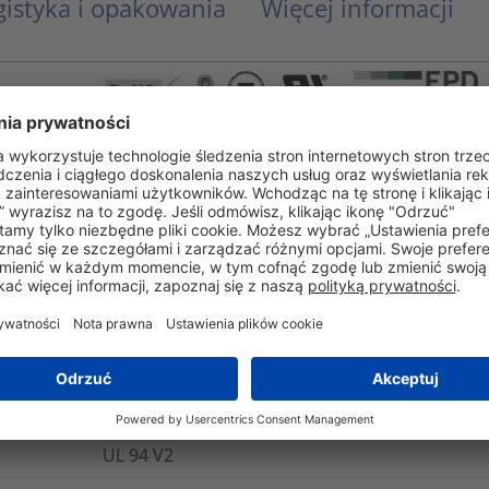
gistyka i opakowania
Więcej informacji
Produkty z kategorii Source są wytwarzane z 
recyklingu odpadów lub ze środowisk morskic
roślinnych lub wykorzystujących materiały o ni
HellermannTyton oferuje również rozwiązania p
konstrukcji zmniejszają ilość odpadów i wspi
Zrównoważone projektowanie koncentruje się 
świadomie zmniejszają ilość odpadów, zwiększ
wykorzystanie lub recykling.
ANSI/UL 1565, ANSI/UL 62275, ANSI/UL 746B, IE
Link
UL 94 V2