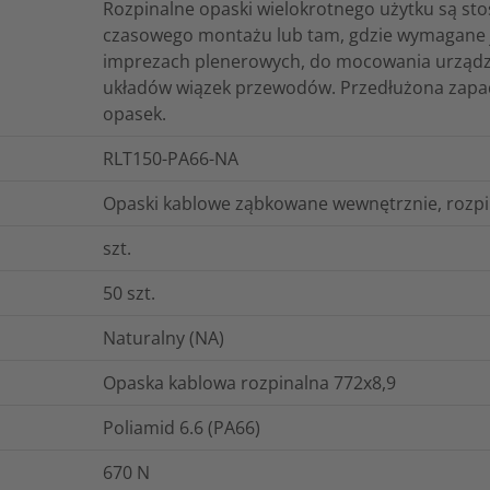
Rozpinalne opaski wielokrotnego użytku są st
czasowego montażu lub tam, gdzie wymagane je
imprezach plenerowych, do mocowania urządze
układów wiązek przewodów. Przedłużona zapadk
opasek.
RLT150-PA66-NA
Opaski kablowe ząbkowane wewnętrznie, rozpi
szt.
50
szt.
Naturalny (NA)
Opaska kablowa rozpinalna 772x8,9
Poliamid 6.6 (PA66)
670
N