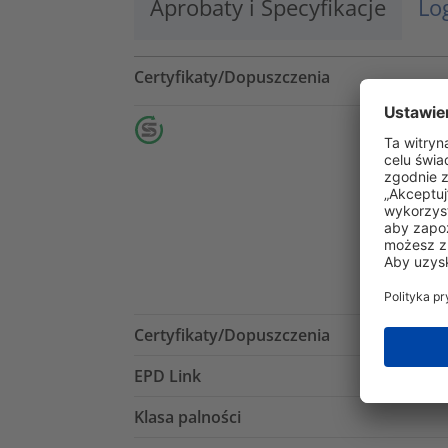
Aprobaty i Specyfikacje
Lo
Certyfikaty/Dopuszczenia
Certyfikaty/Dopuszczenia
EPD Link
Klasa palności