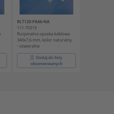
RLT120-PA66-NA
RLT120-PA66-
111-70319
111-70361
a
Rozpinalna opaska kablowa
Rozpinalna op
340x7,6 mm, kolor naturalny
340x7,6 mm, k
- otwieralne
- otwieralne
Dodaj do listy
Doda
obserwowanych
obser