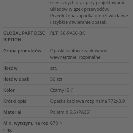
scenicznych oraz przy projektowaniu
układów wiązek przewodów.
Przedłużona zapadka umożliwia łatwe
i szybkie otwieranie opasek.
GLOBAL PART DESC
RLT150-PA66-BK
RIPTION
Grupa produktów
Opaski kablowe ząbkowane
wewnętrznie, rozpinalne
Ilość w
szt.
Ilość w opak.
50
szt.
Kolor
Czarny (BK)
Krótki opis
Opaska kablowa rozpinalna 772x8,9
Materiał
Poliamid 6.6 (PA66)
Min. wytrzym. na roz
670
N
ciąg.