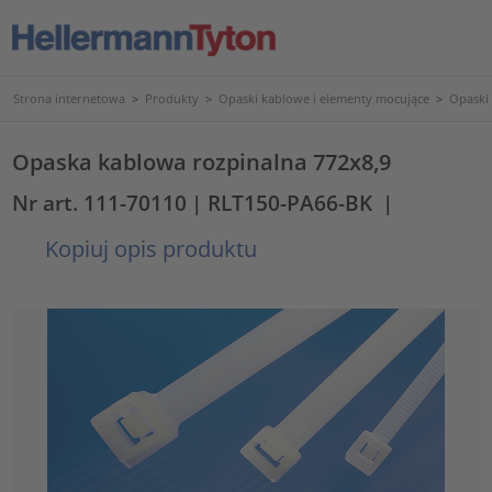
Strona internetowa
>
Produkty
>
Opaski kablowe i elementy mocujące
>
Opaski
Opaska kablowa rozpinalna 772x8,9
Nr art. 111-70110
| RLT150-PA66-BK
|
Kopiuj opis produktu