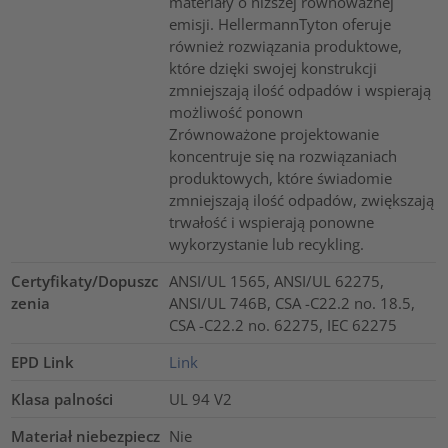
materiały o niższej równoważnej
emisji. HellermannTyton oferuje
również rozwiązania produktowe,
które dzięki swojej konstrukcji
zmniejszają ilość odpadów i wspierają
możliwość ponown
Zrównoważone projektowanie
koncentruje się na rozwiązaniach
produktowych, które świadomie
zmniejszają ilość odpadów, zwiększają
trwałość i wspierają ponowne
wykorzystanie lub recykling.
Certyfikaty/Dopuszc
ANSI/UL 1565, ANSI/UL 62275,
zenia
ANSI/UL 746B, CSA -C22.2 no. 18.5,
CSA -C22.2 no. 62275, IEC 62275
EPD Link
Link
Klasa palności
UL 94 V2
Materiał niebezpiecz
Nie