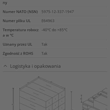
ny
Numer NATO (NSN)
5975-12-337-1947
Numer pliku UL
E64963
Temperatura robocz
-40°C do +85°C
a w °C
Uznany przez UL
Tak
Zgodność z ROHS
Tak
Logistyka i opakowania