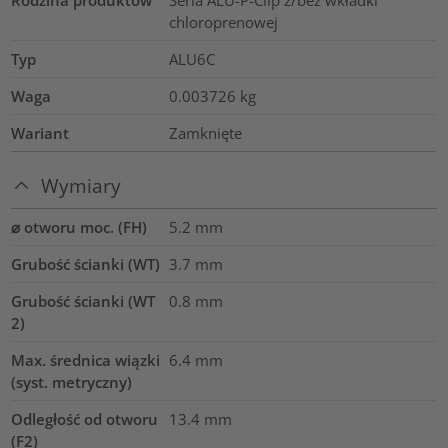
Rodzina produktów
Seria ALU-P-Clip z/bez wkładki
chloroprenowej
Typ
ALU6C
Waga
0.003726
kg
Wariant
Zamknięte
Wymiary
⌀ otworu moc. (FH)
5.2 mm
Grubość ścianki (WT)
3.7
mm
Grubość ścianki (WT
0.8
mm
2)
Max. średnica wiązki
6.4
mm
(syst. metryczny)
Odległość od otworu
13.4
mm
(F2)