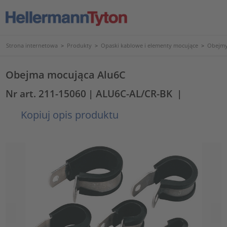
Strona internetowa
>
Produkty
>
Opaski kablowe i elementy mocujące
>
Obejmy
Obejma mocująca Alu6C
Nr art. 211-15060
| ALU6C-AL/CR-BK
|
Kopiuj opis produktu