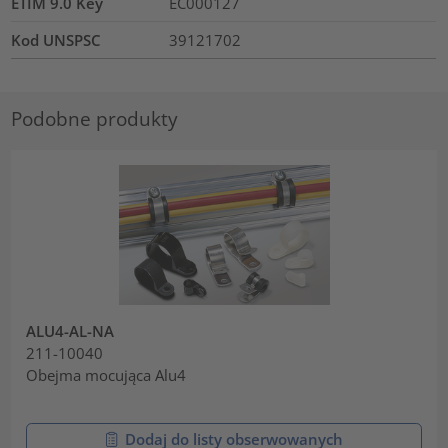
ETIM 9.0 Key
EC000127
Kod UNSPSC
39121702
Podobne produkty
ALU4-AL-NA
211-10040
Obejma mocująca Alu4
Dodaj do listy obserwowanych