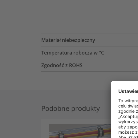
Materiał niebezpieczny
Temperatura robocza w °C
Zgodność z ROHS
Podobne produkty