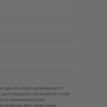
tworzyw sztucznych pozyskiwanych z
h, pochodzących z odnawialnych źródeł
ższej równoważnej emisji.
roduktowe, które dzięki swojej