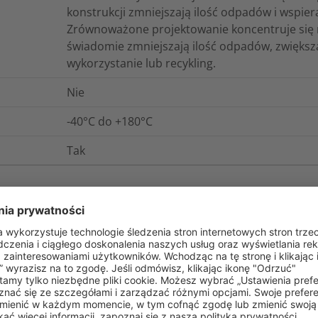
konstrukcji zmniejszają ilość odpadów i wspi
Zrównoważone projektowanie koncentruje się 
świadomie zmniejszają ilość odpadów, zwiększ
wykorzystanie lub recykling.
Nie
-40°C do +180°C
Tak