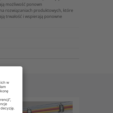
erają możliwość ponown
na rozwiązaniach produktowych, które
ają trwałość i wspierają ponowne