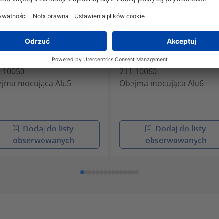
U5-AL-NA
ALU6-AL-NA
-10050
211-10060
jma mocująca Alu5
Obejma mocująca Alu6
Dodaj do listy
Dodaj do listy
obserwowanych
obserwowanych