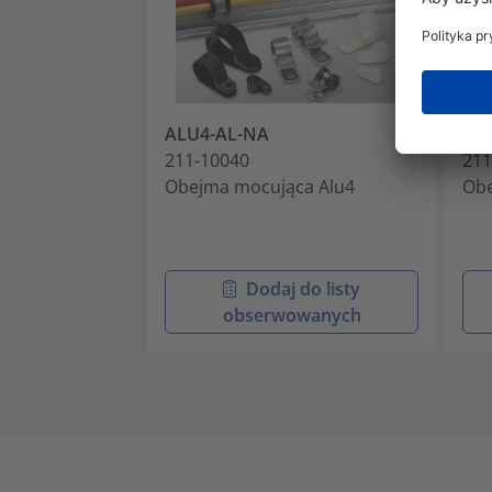
ALU4-AL-NA
AL
211-10040
211
Obejma mocująca Alu4
Obe
Dodaj do listy
obserwowanych