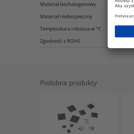
Materiał bezhalogenowy
Materiał niebezpieczny
Temperatura robocza w °C
Zgodność z ROHS
Podobne produkty