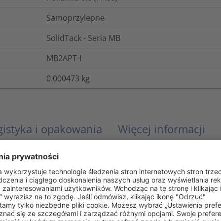
Samoprzylepne
SolidTack - Seria MB
MB2APT-I
0.000473
kg
gistyka i opakowania
Więcej informacji
UL 94 V2 (z wyjątkiem kleju)
Akrylan w formie grubej warstwy