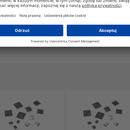
Tak
Nie
-40°C do +85°C
Tak