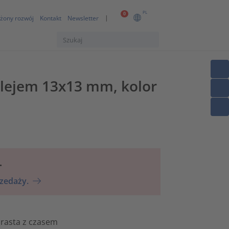
PL
0
żony rozwój
Kontakt
Newsletter
lejem 13x13 mm, kolor
.
rzedaży.
rasta z czasem