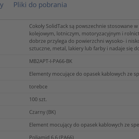
y
Pliki do pobrania
Cokoły SolidTack są powszechnie stosowane w 
kolejowym, lotniczym, motoryzacyjnym i rolnict
dobrze przylega do powierzchni wysoko- i nisk
sztuczne, metal, lakiery lub farby i nadaje się
MB2APT-I-PA66-BK
Elementy mocujące do opasek kablowych ze sp
torebce
100
szt.
Czarny (BK)
Element mocujący do opasek kablowych ze spe
Poliamid 6.6 (PA66)