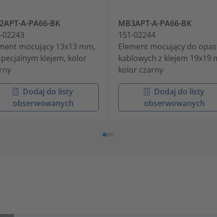
2APT-A-PA66-BK
MB3APT-A-PA66-BK
-02243
151-02244
ment mocujący 13x13 mm,
Element mocujący do opas
specjalnym klejem, kolor
kablowych z klejem 19x19
rny
kolor czarny
Dodaj do listy
Dodaj do listy
obserwowanych
obserwowanych