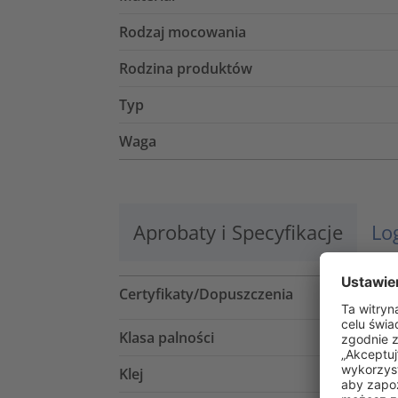
Rodzaj mocowania
Rodzina produktów
Typ
Waga
Aprobaty i Specyfikacje
Lo
Certyfikaty/Dopuszczenia
Klasa palności
Klej