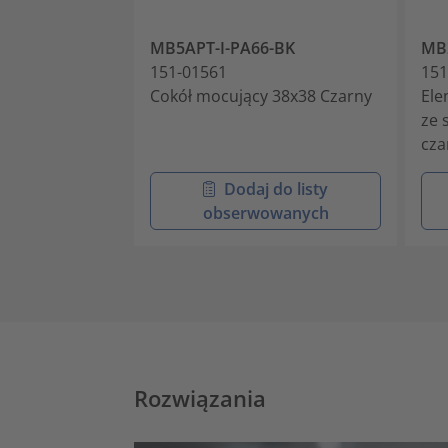
MB5APT-I-PA66-BK
MB
151-01561
151
Cokół mocujący 38x38 Czarny
Ele
ze 
cza
Dodaj do listy
obserwowanych
Rozwiązania