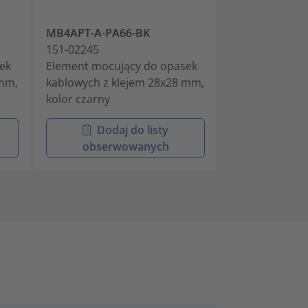
MB4APT-A-PA66-BK
MB5APT-A-PA
151-02245
151-02247
ek
Element mocujący do opasek
Elementy moc
 mm,
kablowych z klejem 28x28 mm,
kablowych ze 
kolor czarny
klejem
Dodaj do listy
Doda
obserwowanych
obser