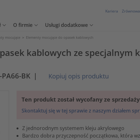
Kariera
Zrównowa
ł
O firmie
Usługi dodatkowe
nty mocujące
>
Elementy mocujące do opasek kablowych
pasek kablowych ze specjalnym k
-PA66-BK
|
Kopiuj opis produktu
Ten produkt został wycofany ze sprzedaży
Skontaktuj się w tej sprawie z naszym działem sp
Z jednorodnym systemem kleju akrylowego
Bardzo dobra przyczepność początkowa, która wz