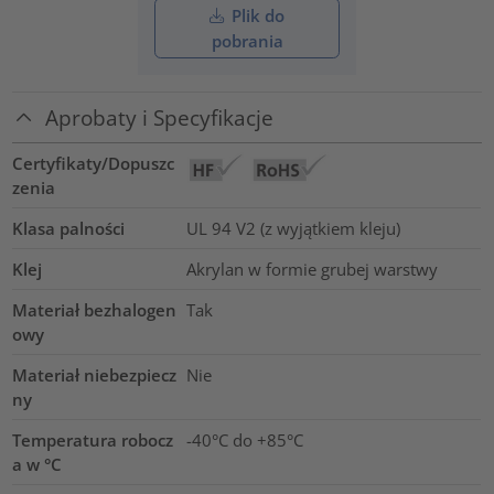
Plik do
pobrania
Aprobaty i Specyfikacje
Certyfikaty/Dopuszc
zenia
Klasa palności
UL 94 V2 (z wyjątkiem kleju)
Klej
Akrylan w formie grubej warstwy
Materiał bezhalogen
Tak
owy
Materiał niebezpiecz
Nie
ny
Temperatura robocz
-40°C do +85°C
a w °C