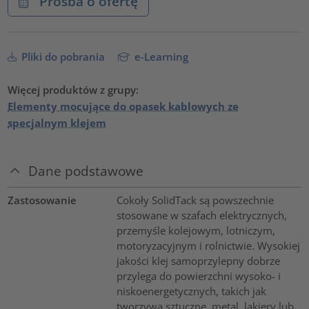
Prośba o ofertę
Pliki do pobrania
e-Learning
Więcej produktów z grupy:
Elementy mocujące do opasek kablowych ze
specjalnym klejem
Dane podstawowe
Zastosowanie
Cokoły SolidTack są powszechnie
stosowane w szafach elektrycznych,
przemyśle kolejowym, lotniczym,
motoryzacyjnym i rolnictwie. Wysokiej
jakości klej samoprzylepny dobrze
przylega do powierzchni wysoko- i
niskoenergetycznych, takich jak
tworzywa sztuczne, metal, lakiery lub