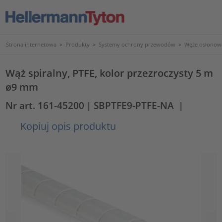
Strona internetowa
>
Produkty
>
Systemy ochrony przewodów
>
Węże osłonowe
Wąż spiralny, PTFE, kolor przezroczysty 5 m
ø9 mm
Nr art. 161-45200
| SBPTFE9-PTFE-NA
|
Kopiuj opis produktu