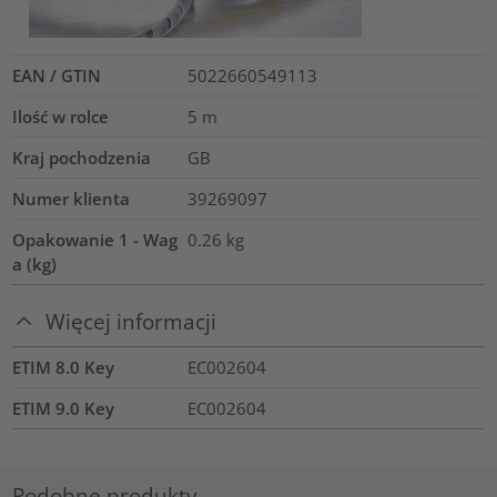
EAN / GTIN
5022660549113
Ilość w rolce
5
m
Kraj pochodzenia
GB
Numer klienta
39269097
Opakowanie 1 - Wag
0.26
kg
a (kg)
Więcej informacji
ETIM 8.0 Key
EC002604
ETIM 9.0 Key
EC002604
Podobne produkty