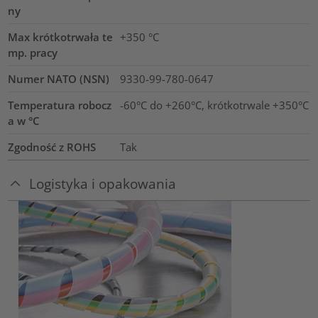
ny
Max krótkotrwała te
+350
°C
mp. pracy
Numer NATO (NSN)
9330-99-780-0647
Temperatura robocz
-60°C do +260°C, krótkotrwale +350°C
a w °C
Zgodność z ROHS
Tak
Logistyka i opakowania