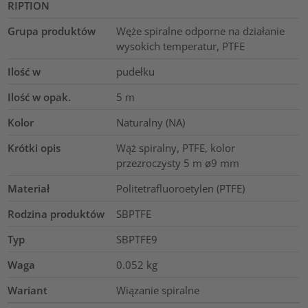
RIPTION
Grupa produktów
Węże spiralne odporne na działanie
wysokich temperatur, PTFE
Ilość w
pudełku
Ilość w opak.
5
m
Kolor
Naturalny (NA)
Krótki opis
Wąż spiralny, PTFE, kolor
przezroczysty 5 m ø9 mm
Materiał
Politetrafluoroetylen (PTFE)
Rodzina produktów
SBPTFE
Typ
SBPTFE9
Waga
0.052
kg
Wariant
Wiązanie spiralne