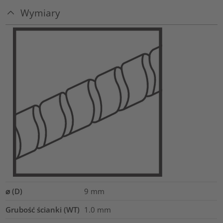
Wymiary
⌀ (D)
9
mm
Grubość ścianki (WT)
1.0
mm