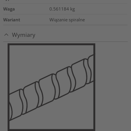
Waga
0.561184
kg
Wariant
Wiązanie spiralne
Wymiary