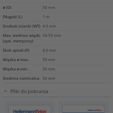
⌀ (D)
50
mm
Długość (L)
1
m
Grubość ścianki (WT)
4.5
mm
Max. średnica wiązki
50-59
mm
(syst. metryczny)
Skok spirali (P)
8.0
mm
Wiązka ⌀ max.
59
mm
Wiązka ⌀ min.
50
mm
Średnica nominalna
50
mm
Pliki do pobrania