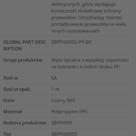
elektrycznych, gdzie występuje
konieczność dodatkowej ochrony
przewodów. Umożliwiają również
porządkowanie przewodów w wielu
innych zastosowaniach.
GLOBAL PART DESC
SBPPHDR50-PP-BK
RIPTION
Grupa produktów
Węże spiralne o wysokiej odporności
na ścieranie i o niskim skoku, PP
Ilość w
EA
Ilość w opak.
1
m
Kolor
Czarny (BK)
Materiał
Polipropylen (PP)
Rodzina produktów
SBPPHDR
Typ
SBPPHDR50