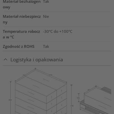
Materiał bezhalogen
Tak
owy
Materiał niebezpiecz
Nie
ny
Temperatura robocz
-30°C do +100°C
a w °C
Zgodność z ROHS
Tak
Logistyka i opakowania