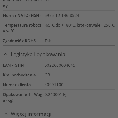
ny
Numer NATO (NSN)
5975-12-146-8524
Temperatura robocz
-65°C do +180°C, krótkotrwale +250°C
a w °C
Zgodność z ROHS
Tak
Logistyka i opakowania
EAN / GTIN
5022660604645
Kraj pochodzenia
GB
Numer klienta
40091100
Opakowanie 1 - Wag
0.240001
kg
a (kg)
Więcej informacji