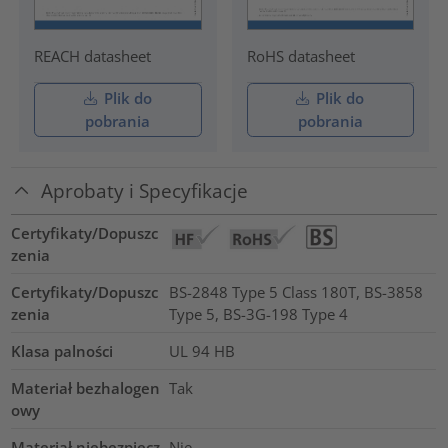
REACH datasheet
RoHS datasheet
Plik do
Plik do
pobrania
pobrania
Aprobaty i Specyfikacje
Certyfikaty/Dopuszc
zenia
Certyfikaty/Dopuszc
BS-2848 Type 5 Class 180T, BS-3858
zenia
Type 5, BS-3G-198 Type 4
Klasa palności
UL 94 HB
Materiał bezhalogen
Tak
owy
Materiał niebezpiecz
Nie