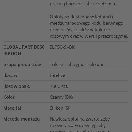
pracują bardzo czułe urządzenia.
Oploty są dostępne w kolorach
międzynarodowego kodu barwnego
rezystorów, a także w kolorze
różowym oraz w wersji przezroczystej.
GLOBAL PART DESC
SLP50-SI-BK
RIPTION
Grupa produktów
Tulejki izolacyjne z silikonu
Ilość w
torebce
Ilość w opak.
1000
szt.
Kolor
Czarny (BK)
Materiał
Silikon (SI)
Metoda montażu
Nawlecz oplot na zwarte zęby
rozwieraka. Rozewrzyj zęby
rozwieraka i wsuń przewód w