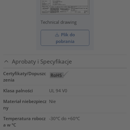
Technical drawing
Plik do
pobrania
Aprobaty i Specyfikacje
Certyfikaty/Dopuszc
zenia
Klasa palności
UL 94 V0
Materiał niebezpiecz
Nie
ny
Temperatura robocz
-30°C do +60°C
a w °C