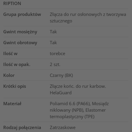
RIPTION
Grupa produktów
Złącza do rur osłonowych z tworzywa
sztucznego
Gwint mosiężny
Tak
Gwint obrotowy
Tak
Ilość w
torebce
Ilość w opak.
2
szt.
Kolor
Czarny (BK)
Krótki opis
Złącze końc. do rur karbow.
HelaGuard
Materiał
Poliamid 6.6 (PA66), Mosiądz
niklowany (NPB), Elastomer
termoplastyczny (TPE)
Rodzaj połączenia
Zatrzaskowe