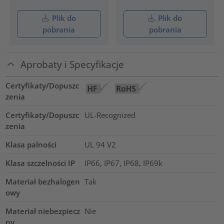
Plik do
Plik do
pobrania
pobrania
Aprobaty i Specyfikacje
Certyfikaty/Dopuszc
zenia
Certyfikaty/Dopuszc
UL-Recognized
zenia
Klasa palności
UL 94 V2
Klasa szczelności IP
IP66, IP67, IP68, IP69k
Materiał bezhalogen
Tak
owy
Materiał niebezpiecz
Nie
ny