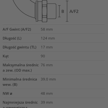
A/F Gwint (A/F2)
58
mm
Długość (L)
124
mm
Długość gwintu (TL)
17
mm
Kąt
90
Maksymalna średnic
76
mm
a zew. (OD max.)
Minimalna średnica
39.0
mm
wew. (B)
NW ⌀
48
mm
Najmniejsza średnic
39
mm
a wewnętrzna