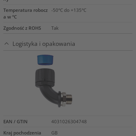
Temperatura robocz
-50°C do +135°C
a w °C
Zgodność z ROHS
Tak
Logistyka i opakowania
EAN / GTIN
4031026304748
Kraj pochodzenia
GB