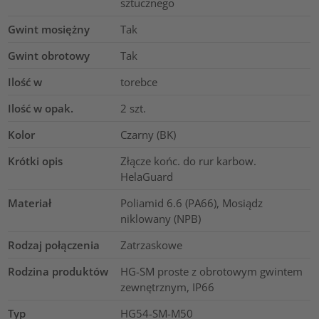
sztucznego
Gwint mosiężny
Tak
Gwint obrotowy
Tak
Ilość w
torebce
Ilość w opak.
2
szt.
Kolor
Czarny (BK)
Krótki opis
Złącze końc. do rur karbow.
HelaGuard
Materiał
Poliamid 6.6 (PA66), Mosiądz
niklowany (NPB)
Rodzaj połączenia
Zatrzaskowe
Rodzina produktów
HG-SM proste z obrotowym gwintem
zewnętrznym, IP66
Typ
HG54-SM-M50