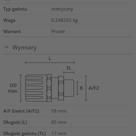
Typ gwintu
metryczny
Waga
0.248265
kg
Wariant
Proste
Wymiary
A/F Gwint (A/F2)
58
mm
Długość (L)
85
mm
Długość gwintu (TL)
17
mm