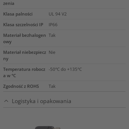
zenia
Klasa palności
UL 94 V2
Klasa szczelności IP
IP66
Materiał bezhalogen
Tak
owy
Materiał niebezpiecz
Nie
ny
Temperatura robocz
-50°C do +135°C
a w °C
Zgodność z ROHS
Tak
Logistyka i opakowania