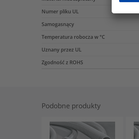
Numer pliku UL
Samogasnący
Temperatura robocza w °C
Uznany przez UL
Zgodność z ROHS
Podobne produkty