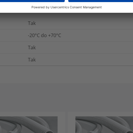
E325250
Tak
-20°C do +70°C
Tak
Tak