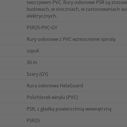
tworzywem PVC. Rury osłonowe PSR są stosowa
budowach, w stoczniach, w zastosowaniach aut
elektrycznych.
PSR25-PVC-GY
Rury osłonowe z PVC wzmocnione spiralą
szpuli
30
m
Szary (GY)
Rura osłonowa HelaGuard
Polichlorek winylu (PVC)
PSR, z gładką powierzchnią wewnętrzną
PSR25