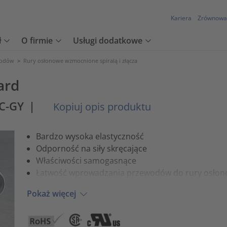
Kariera
Zrównowa
ł
O firmie
Usługi dodatkowe
wodów
>
Rury osłonowe wzmocnione spiralą i złącza
ard
C-GY
|
Kopiuj opis produktu
Bardzo wysoka elastyczność
Odporność na siły skręcające
Właściwości samogasnące
Łatwość wprowadzania przewodów do rury osłon
Pokaż więcej