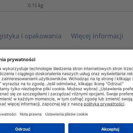
0.15
kg
gistyka i opakowania
Więcej informacji
Tak
ANSI/UL 1696, CSA -C22.2 No.227.3
Tak
Nie
EN IEC 61386
Nie