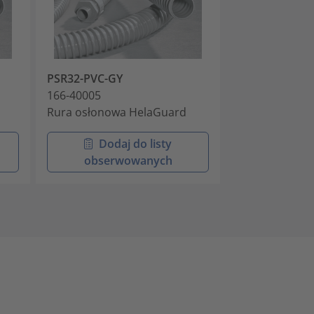
PSR32-PVC-GY
PSR40-PVC-GY
166-40005
166-40006
Rura osłonowa HelaGuard
Rura osłonow
Dodaj do listy
Doda
obserwowanych
obser