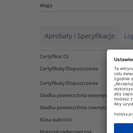
Waga
Aprobaty i Specyfikacje
Lo
Certyfikat CE
Certyfikaty/Dopuszczenia
Certyfikaty/Dopuszczenia
Gładka powierzchnia wewnętrzna
Gładka powierzchnia zewnętrzna
Klasa palności
Materiał niebezpieczny