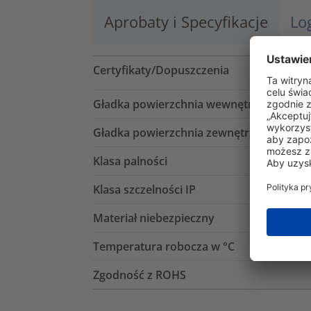
Aprobaty i Specyfikacje
Lo
Certyfikaty/Dopuszczenia
Gładka powierzchnia wewnętrzna
Gładka powierzchnia zewnętrzna
Klasa palności
Klasa szczelności IP
Materiał niebezpieczny
Temperatura robocza w °C
Zgodność z ROHS