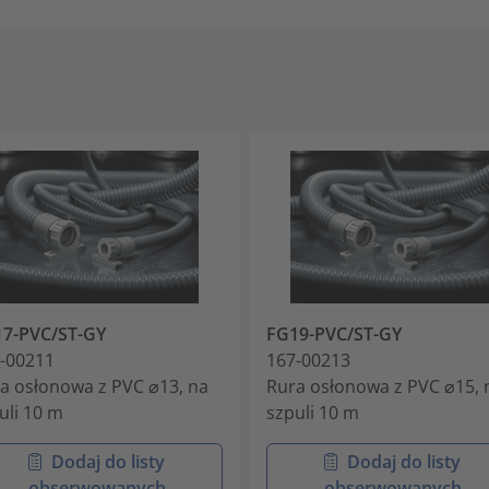
7-PVC/ST-GY
FG19-PVC/ST-GY
-00211
167-00213
a osłonowa z PVC ⌀13, na
Rura osłonowa z PVC ⌀15, 
uli 10 m
szpuli 10 m
Dodaj do listy
Dodaj do listy
obserwowanych
obserwowanych