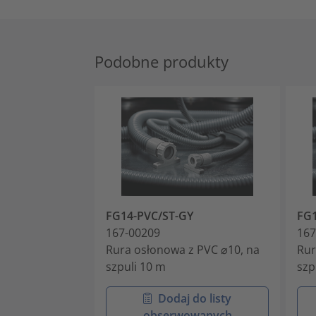
Podobne produkty
FG14-PVC/ST-GY
FG1
167-00209
167
Rura osłonowa z PVC ⌀10, na
Rur
szpuli 10 m
szp
Dodaj do listy
obserwowanych