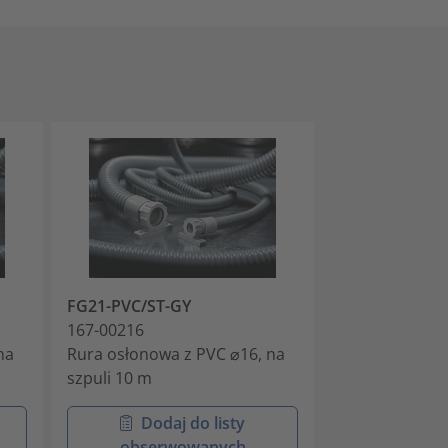
FG21-PVC/ST-GY
FG27-PVC/ST-
167-00216
167-00221
na
Rura osłonowa z PVC ⌀16, na
Rura osłonowa
szpuli 10 m
szpuli 10 m
Dodaj do listy
Doda
obserwowanych
obser