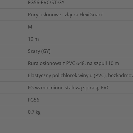
FG56-PVC/ST-GY
Rury osłonowe i złącza FlexiGuard
M
10
m
Szary (GY)
Rura osłonowa z PVC ⌀48, na szpuli 10 m
Elastyczny polichlorek winylu (PVC), bezkadmow
FG wzmocnione stalową spiralą, PVC
FG56
0.7
kg