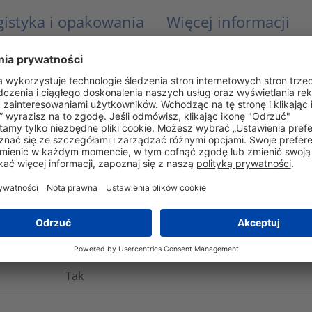
gistyka i opakowania
Więcej informacji
Nie
Nie
UL 94 HB
IP68
Nie
-20°C do +70°C, (+80°C, 200 h)
Tak