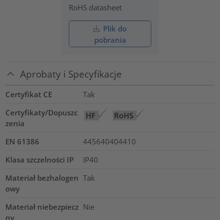
RoHS datasheet
Plik do
pobrania
Aprobaty i Specyfikacje
Certyfikat CE
Tak
Certyfikaty/Dopuszc
zenia
EN 61386
445640404410
Klasa szczelności IP
IP40
Materiał bezhalogen
Tak
owy
Materiał niebezpiecz
Nie
ny