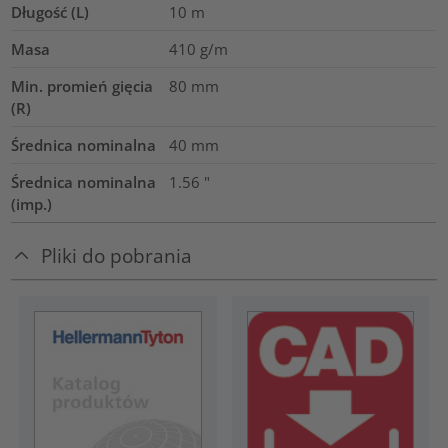
Długość (L)
10
m
Masa
410
g/m
Min. promień gięcia
80
mm
(R)
Średnica nominalna
40
mm
Średnica nominalna
1.56
"
(imp.)
Pliki do pobrania