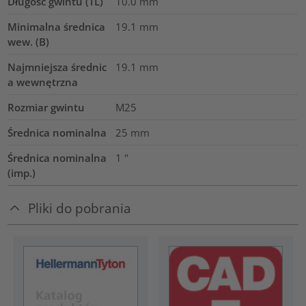
Długość gwintu (TL)
10.0
mm
Minimalna średnica
19.1
mm
wew. (B)
Najmniejsza średnic
19.1
mm
a wewnętrzna
Rozmiar gwintu
M25
Średnica nominalna
25
mm
Średnica nominalna
1
"
(imp.)
Pliki do pobrania