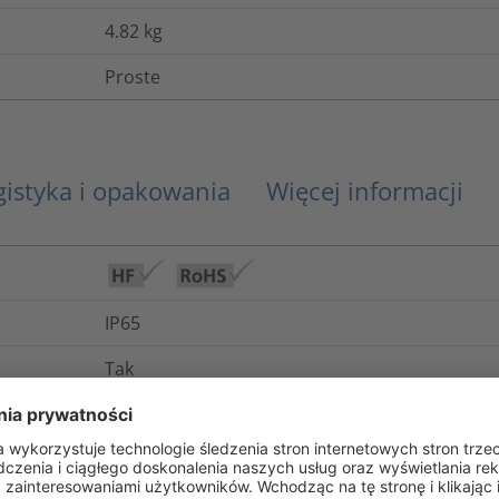
4.82
kg
Proste
gistyka i opakowania
Więcej informacji
IP65
Tak
Nie
-50°C do +135°C