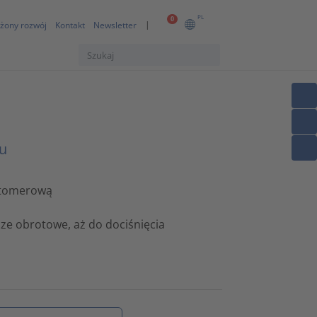
PL
0
żony rozwój
Kontakt
Newsletter
tu
astomerową
ze obrotowe, aż do dociśnięcia