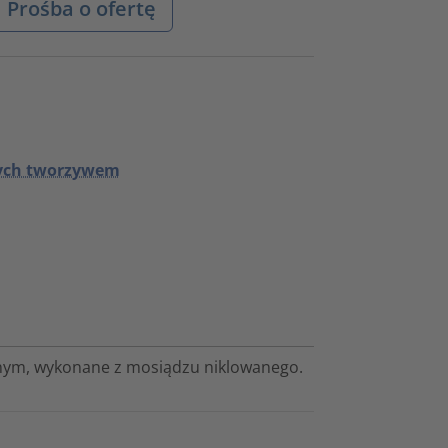
Prośba o ofertę
nych tworzywem
nym, wykonane z mosiądzu niklowanego.