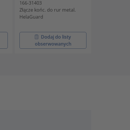
166-31403
166-31404
Złącze końc. do rur metal.
Złącze końc. d
HelaGuard
HelaGuard
Dodaj do listy
Doda
obserwowanych
obser