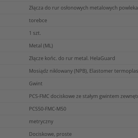
Złącza do rur osłonowych metalowych powle
torebce
1
szt.
Metal (ML)
Złącze końc. do rur metal. HelaGuard
Mosiądz niklowany (NPB), Elastomer termoplas
Gwint
PCS-FMC dociskowe ze stałym gwintem zewnęt
PCS50-FMC-M50
metryczny
Dociskowe, proste