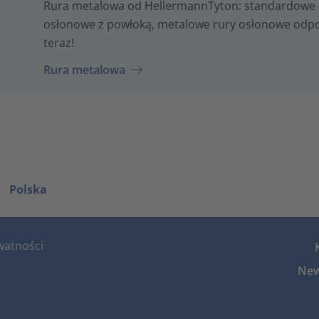
Rura metalowa od HellermannTyton: standardowe 
osłonowe z powłoką, metalowe rury osłonowe odporn
teraz!
Rura metalowa
Polska
watności
New