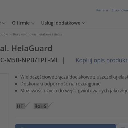
Kariera
Zrównowa
ł
O firmie
Usługi dodatkowe
wodów
>
Rury osłonowe metalowe i złącza
tal. HelaGuard
MC-M50-NPB/TPE-ML
|
Kopiuj opis produk
Wieloczęściowe złącza dociskowe z uszczelką el
Doskonała odporność na rozciąganie
Możliwość użycia do wejść gwintowanych jako złąc