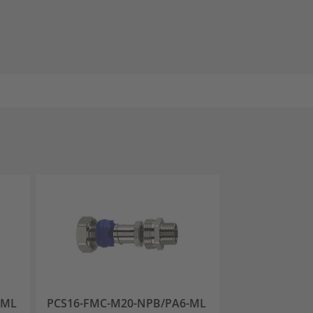
-ML
PCS16-FMC-M20-NPB/PA6-ML
PCS20-FMC-M