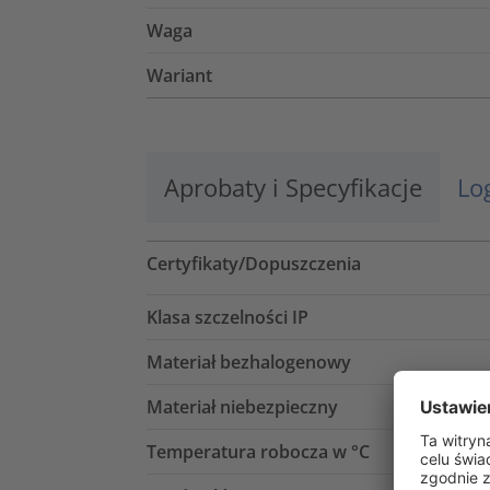
Waga
Wariant
Aprobaty i Specyfikacje
Lo
Certyfikaty/Dopuszczenia
Klasa szczelności IP
Materiał bezhalogenowy
Materiał niebezpieczny
Temperatura robocza w °C