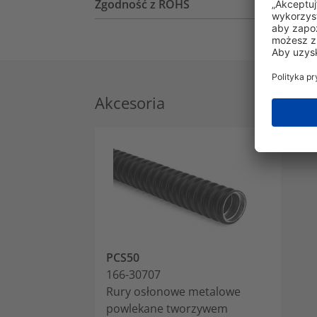
Zgodność z ROHS
Akcesoria
PCS50
166-30707
Rury osłonowe metalowe
powlekane tworzywem