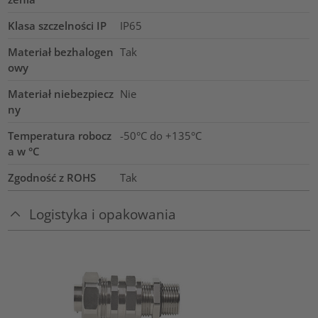
Klasa szczelności IP
IP65
Materiał bezhalogen
Tak
owy
Materiał niebezpiecz
Nie
ny
Temperatura robocz
-50°C do +135°C
a w °C
Zgodność z ROHS
Tak
Logistyka i opakowania