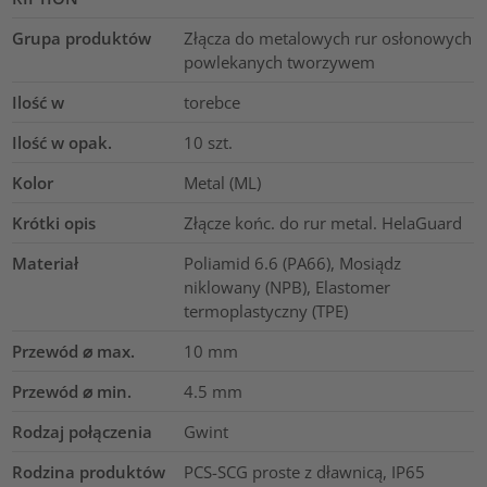
Grupa produktów
Złącza do metalowych rur osłonowych
powlekanych tworzywem
Ilość w
torebce
Ilość w opak.
10
szt.
Kolor
Metal (ML)
Krótki opis
Złącze końc. do rur metal. HelaGuard
Materiał
Poliamid 6.6 (PA66), Mosiądz
niklowany (NPB), Elastomer
termoplastyczny (TPE)
Przewód ⌀ max.
10
mm
Przewód ⌀ min.
4.5
mm
Rodzaj połączenia
Gwint
Rodzina produktów
PCS-SCG proste z dławnicą, IP65