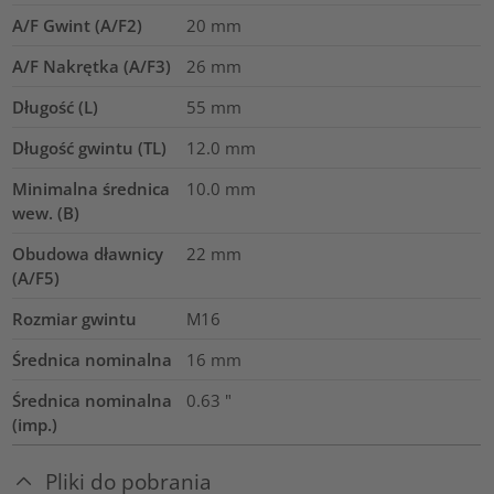
A/F Gwint (A/F2)
20
mm
A/F Nakrętka (A/F3)
26
mm
Długość (L)
55
mm
Długość gwintu (TL)
12.0
mm
Minimalna średnica
10.0
mm
wew. (B)
Obudowa dławnicy
22
mm
(A/F5)
Rozmiar gwintu
M16
Średnica nominalna
16
mm
Średnica nominalna
0.63
"
(imp.)
Pliki do pobrania