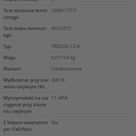
Test starzenia termi
168h/175°C
cznego
Test szoku termiczn
4h/250°C
ego
Typ
TREDUX-12/4
Waga
0.01754
kg
Wariant
Cienkościenna
Wydłużenie przy star
400
%
zeniu cieplnym (%)
Wytrzymałość na roz
11
MPA
ciąganie przy starze
niu cieplnym
Z klejem wewnętrzn
Nie
ym (Tak/Nie)