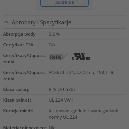
pobrania
Aprobaty i Specyfikacje
Absorpcja wody
0.2
%
Certyfikat CSA
Tak
Certyfikaty/Dopuszc
zenia
Certyfikaty/Dopuszc
ANSI/UL 224, C22.2 no. 198.1-06
zenia
Klasa izolacji
B (VDE 0530)
Klasa palności
UL 224 VW1
Korozja miedzi
testowano zgodnie z wymaganiami
normy UL 224
Materiał niebezpiecz
Nie