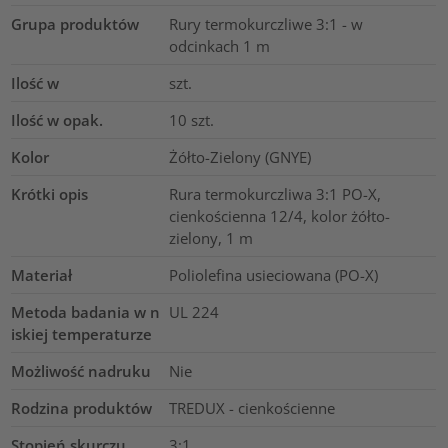
Grupa produktów
Rury termokurczliwe 3:1 - w
odcinkach 1 m
Ilość w
szt.
Ilość w opak.
10
szt.
Kolor
Żółto-Zielony (GNYE)
Krótki opis
Rura termokurczliwa 3:1 PO-X,
cienkościenna 12/4, kolor żółto-
zielony, 1 m
Materiał
Poliolefina usieciowana (PO-X)
Metoda badania w n
UL 224
iskiej temperaturze
Możliwość nadruku
Nie
Rodzina produktów
TREDUX - cienkościenne
Stopień skurczu
3:1