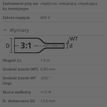
Zachowanie przy szo
niepłynna, niekapiąca, niepękająca
ku termicznym
Zakres napięcia
600 V
Wymiary
Długość (L)
1.0
m
Grubość ścianki (WT)
0.80
mm
Grubość ścianki WT
.033
"
(imp)
Skurcz wzdłużny
+/-5 %
Śr. dostarczana (D)
12.0
mm