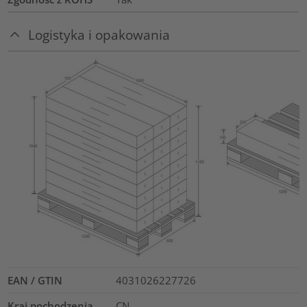
Logistyka i opakowania
EAN / GTIN
4031026227726
Kraj pochodzenia
CN