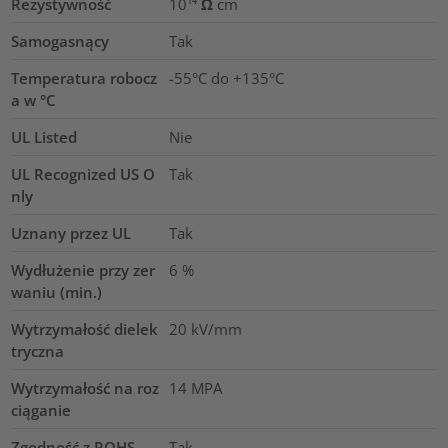
Rezystywność
10¹⁴ Ω cm
Samogasnący
Tak
Temperatura robocz
-55°C do +135°C
a w °C
UL Listed
Nie
UL Recognized US O
Tak
nly
Uznany przez UL
Tak
Wydłużenie przy zer
6
%
waniu (min.)
Wytrzymałość dielek
20
kV/mm
tryczna
Wytrzymałość na roz
14
MPA
ciąganie
Zgodność z ROHS
Tak