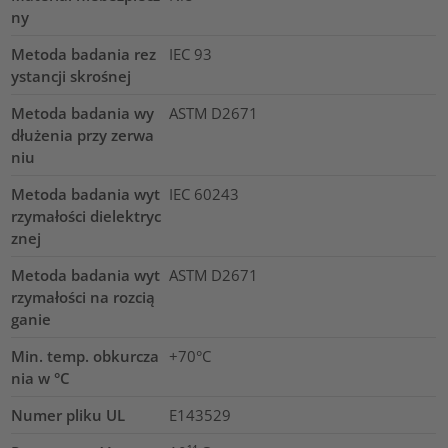
ny
Metoda badania rez
IEC 93
ystancji skrośnej
Metoda badania wy
ASTM D2671
dłużenia przy zerwa
niu
Metoda badania wyt
IEC 60243
rzymałości dielektryc
znej
Metoda badania wyt
ASTM D2671
rzymałości na rozcią
ganie
Min. temp. obkurcza
+70°C
nia w °C
Numer pliku UL
E143529