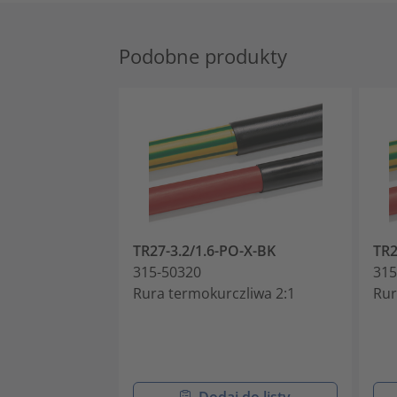
Podobne produkty
TR27-3.2/1.6-PO-X-BK
TR2
315-50320
315
Rura termokurczliwa 2:1
Rur
Dodaj do listy