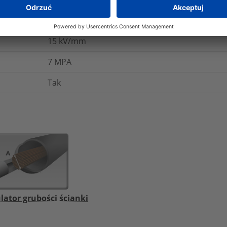
200
%
15
kV/mm
7
MPA
Tak
lator grubości ścianki