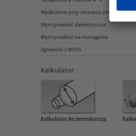
Wydłużenie przy zerwaniu (min.)
Wytrzymałość dielektryczna
Wytrzymałość na rozciąganie
Zgodność z ROHS
Kalkulator
Kalkulator do termokurczy
Kalku