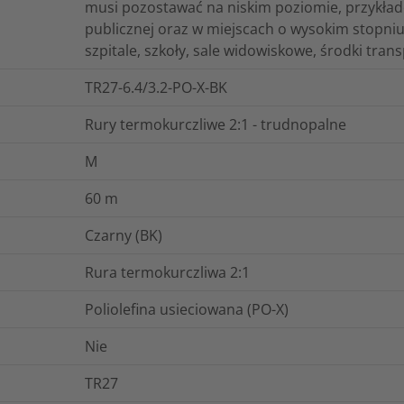
musi pozostawać na niskim poziomie, przykła
publicznej oraz w miejscach o wysokim stopniu 
szpitale, szkoły, sale widowiskowe, środki tra
TR27-6.4/3.2-PO-X-BK
Rury termokurczliwe 2:1 - trudnopalne
M
60
m
Czarny (BK)
Rura termokurczliwa 2:1
Poliolefina usieciowana (PO-X)
Nie
TR27