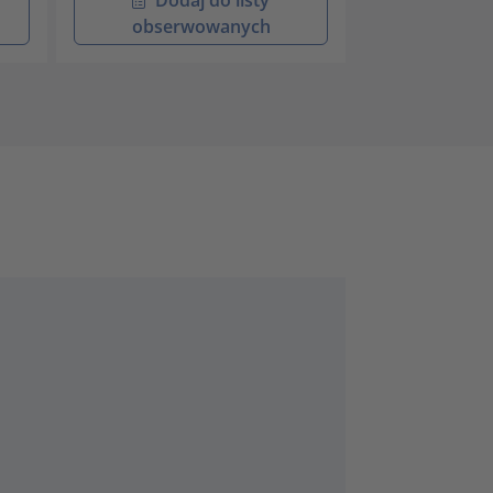
obserwowanych
obser