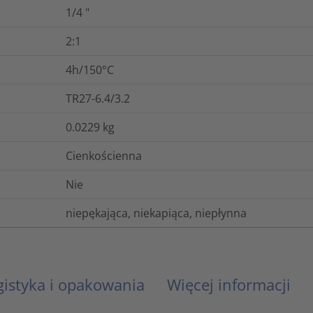
1/4
"
2:1
4h/150°C
TR27-6.4/3.2
0.0229
kg
Cienkościenna
Nie
niepękająca, niekapiąca, niepłynna
gistyka i opakowania
Więcej informacji