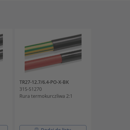
TR27-12.7/6.4-PO-X-BK
TR27-19.1/9.5
315-51270
315-51900
Rura termokurczliwa 2:1
Rura termokur
Dodaj do listy
Doda