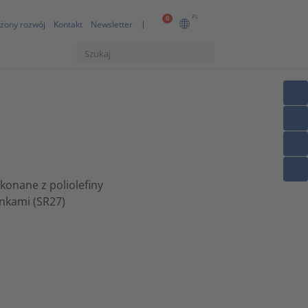
PL
0
żony rozwój
Kontakt
Newsletter
konane z poliolefiny
ankami (SR27)