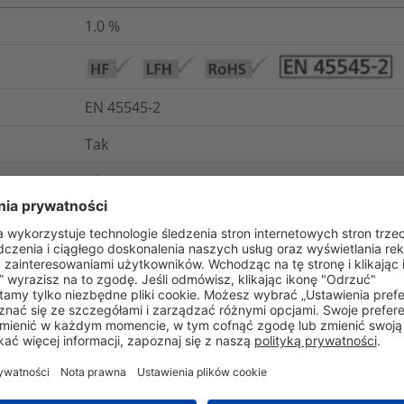
1.0
%
EN 45545-2
Tak
Nie
cznej
IEC 684 P2
+115°C
Tak
10¹³ Ω cm
Tak
-40°C do +105°C