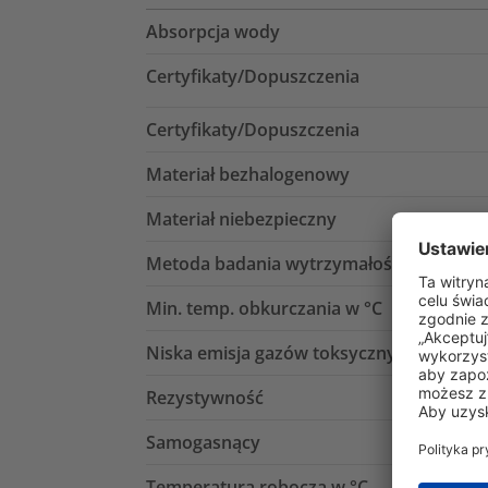
Absorpcja wody
Certyfikaty/Dopuszczenia
Certyfikaty/Dopuszczenia
Materiał bezhalogenowy
Materiał niebezpieczny
Metoda badania wytrzymałości dielektry
Min. temp. obkurczania w °C
Niska emisja gazów toksycznych (LFH)
Rezystywność
Samogasnący
Temperatura robocza w °C