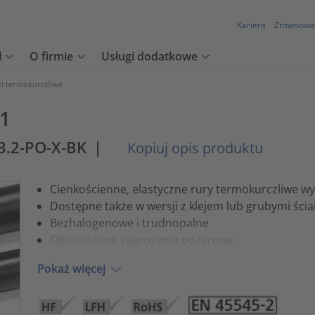
Kariera
Zrównowa
ł
O firmie
Usługi dodatkowe
ki termokurczliwe
:1
/3.2-PO-X-BK
|
Kopiuj opis produktu
Cienkościenne, elastyczne rury termokurczliwe wy
Dostępne także w wersji z klejem lub grubymi ści
Bezhalogenowe i trudnopalne
Ograniczone zagrożenie pożarowe
Pokaż więcej