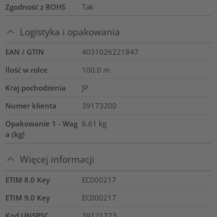
Zgodność z ROHS
Tak
Logistyka i opakowania
EAN / GTIN
4031026221847
Ilość w rolce
100.0
m
Kraj pochodzenia
JP
Numer klienta
39173200
Opakowanie 1 - Wag
6.61
kg
a (kg)
Więcej informacji
ETIM 8.0 Key
EC000217
ETIM 9.0 Key
EC000217
Kod UNSPSC
39121723