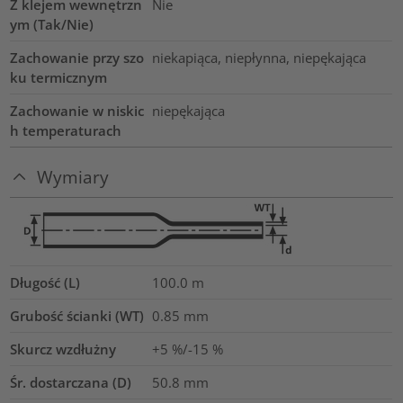
Z klejem wewnętrzn
Nie
ym (Tak/Nie)
Zachowanie przy szo
niekapiąca, niepłynna, niepękająca
ku termicznym
Zachowanie w niskic
niepękająca
h temperaturach
Wymiary
Długość (L)
100.0
m
Grubość ścianki (WT)
0.85
mm
Skurcz wzdłużny
+5 %/-15 %
Śr. dostarczana (D)
50.8
mm