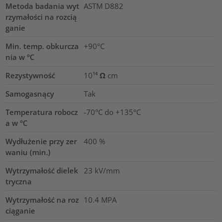
Metoda badania wyt
ASTM D882
rzymałości na rozcią
ganie
Min. temp. obkurcza
+90°C
nia w °C
Rezystywność
10¹⁴ Ω cm
Samogasnący
Tak
Temperatura robocz
-70°C do +135°C
a w °C
Wydłużenie przy zer
400
%
waniu (min.)
Wytrzymałość dielek
23
kV/mm
tryczna
Wytrzymałość na roz
10.4
MPA
ciąganie