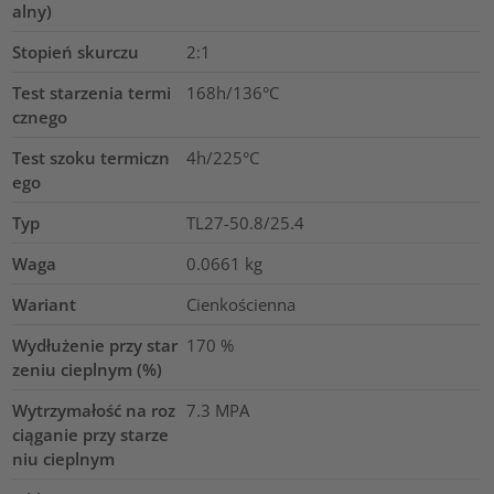
alny)
Stopień skurczu
2:1
Test starzenia termi
168h/136°C
cznego
Test szoku termiczn
4h/225°C
ego
Typ
TL27-50.8/25.4
Waga
0.0661
kg
Wariant
Cienkościenna
Wydłużenie przy star
170
%
zeniu cieplnym (%)
Wytrzymałość na roz
7.3
MPA
ciąganie przy starze
niu cieplnym