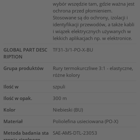
wybór wszędzie tam, gdzie ważna jest
ochrona przed płomieniem.
Stosowane są do ochrony, izolacji i
identyfikacji przewodów, a także kabli
i wiązek elektrycznych używanych w
lekkich aplikacjach np. w elektronice.
GLOBAL PART DESC
TF31-3/1-PO-X-BU
RIPTION
Grupa produktów
Rury termokurczliwe 3:1 - elastyczne,
różne kolory
Ilość w
szpuli
Ilość w opak.
300
m
Kolor
Niebieski (BU)
Materiał
Poliolefina usieciowana (PO-X)
Metoda badania sta
SAE-AMS-DTL-23053
rzenia cieplnego