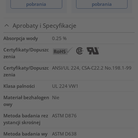
pobrania
pobrania
Aprobaty i Specyfikacje
Absorpcja wody
0.25
%
Certyfikaty/Dopuszc
zenia
Certyfikaty/Dopuszc
ANSI/UL 224, CSA-C22.2 No.198.1-99
zenia
Klasa palności
UL 224 VW1
Materiał bezhalogen
Nie
owy
Metoda badania rez
ASTM D876
ystancji skrośnej
Metoda badania wy
ASTM D638