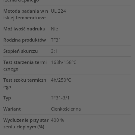
Metoda badania w n
UL 224
iskiej temperaturze
Możliwość nadruku
Nie
Rodzina produktów
TF31
Stopień skurczu
3:1
Test starzenia termi
168h/158°C
cznego
Test szoku termiczn
4h/250°C
ego
Typ
TF31-3/1
Wariant
Cienkościenna
Wydłużenie przy star
400
%
zeniu cieplnym (%)