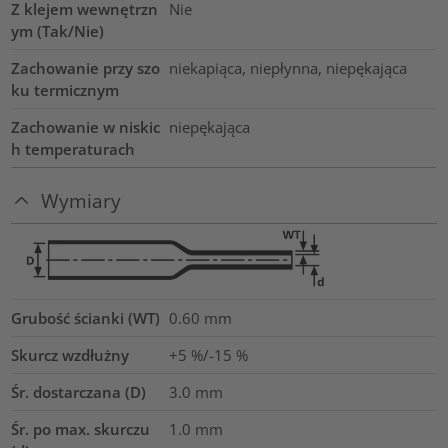
Z klejem wewnętrzn
Nie
ym (Tak/Nie)
Zachowanie przy szo
niekapiąca, niepłynna, niepękająca
ku termicznym
Zachowanie w niskic
niepękająca
h temperaturach
Wymiary
Grubość ścianki (WT)
0.60
mm
Skurcz wzdłużny
+5 %/-15 %
Śr. dostarczana (D)
3.0
mm
Śr. po max. skurczu
1.0
mm