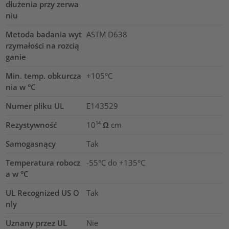
dłużenia przy zerwa
niu
Metoda badania wyt
ASTM D638
rzymałości na rozcią
ganie
Min. temp. obkurcza
+105°C
nia w °C
Numer pliku UL
E143529
Rezystywność
10¹⁴ Ω cm
Samogasnący
Tak
Temperatura robocz
-55°C do +135°C
a w °C
UL Recognized US O
Tak
nly
Uznany przez UL
Nie