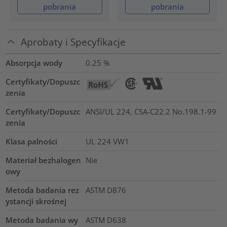
pobrania
pobrania
Aprobaty i Specyfikacje
Absorpcja wody
0.25
%
Certyfikaty/Dopuszc
zenia
Certyfikaty/Dopuszc
ANSI/UL 224, CSA-C22.2 No.198.1-99
zenia
Klasa palności
UL 224 VW1
Materiał bezhalogen
Nie
owy
Metoda badania rez
ASTM D876
ystancji skrośnej
Metoda badania wy
ASTM D638