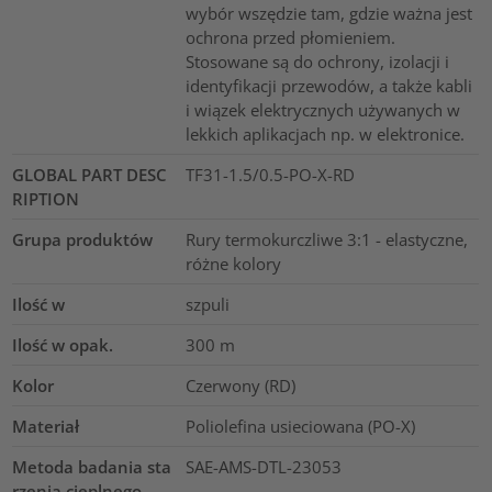
wybór wszędzie tam, gdzie ważna jest
ochrona przed płomieniem.
Stosowane są do ochrony, izolacji i
identyfikacji przewodów, a także kabli
i wiązek elektrycznych używanych w
lekkich aplikacjach np. w elektronice.
GLOBAL PART DESC
TF31-1.5/0.5-PO-X-RD
RIPTION
Grupa produktów
Rury termokurczliwe 3:1 - elastyczne,
różne kolory
Ilość w
szpuli
Ilość w opak.
300
m
Kolor
Czerwony (RD)
Materiał
Poliolefina usieciowana (PO-X)
Metoda badania sta
SAE-AMS-DTL-23053
rzenia cieplnego