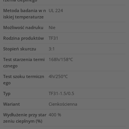
Metoda badania w n
UL 224
iskiej temperaturze
Możliwość nadruku
Nie
Rodzina produktów
TF31
Stopień skurczu
3:1
Test starzenia termi
168h/158°C
cznego
Test szoku termiczn
4h/250°C
ego
Typ
TF31-1.5/0.5
Wariant
Cienkościenna
Wydłużenie przy star
400
%
zeniu cieplnym (%)