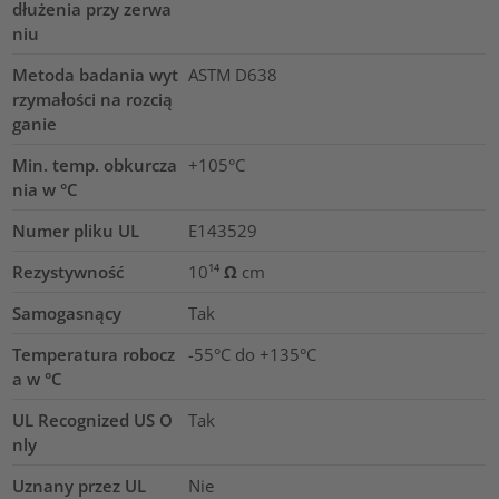
dłużenia przy zerwa
niu
Metoda badania wyt
ASTM D638
rzymałości na rozcią
ganie
Min. temp. obkurcza
+105°C
nia w °C
Numer pliku UL
E143529
Rezystywność
10¹⁴ Ω cm
Samogasnący
Tak
Temperatura robocz
-55°C do +135°C
a w °C
UL Recognized US O
Tak
nly
Uznany przez UL
Nie