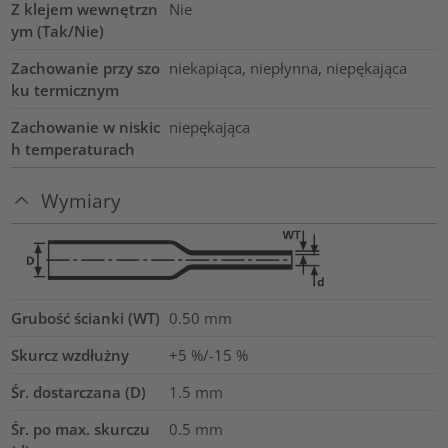
Z klejem wewnętrzn
Nie
ym (Tak/Nie)
Zachowanie przy szo
niekapiąca, niepłynna, niepękająca
ku termicznym
Zachowanie w niskic
niepękająca
h temperaturach
Wymiary
Grubość ścianki (WT)
0.50
mm
Skurcz wzdłużny
+5 %/-15 %
Śr. dostarczana (D)
1.5
mm
Śr. po max. skurczu
0.5
mm