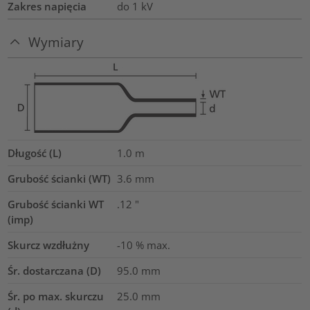
Zakres napięcia
do 1 kV
Wymiary
Długość (L)
1.0
m
Grubość ścianki (WT)
3.6
mm
Grubość ścianki WT
.12
"
(imp)
Skurcz wzdłużny
-10 % max.
Śr. dostarczana (D)
95.0
mm
Śr. po max. skurczu
25.0
mm