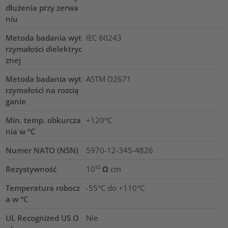
dłużenia przy zerwa
niu
Metoda badania wyt
IEC 60243
rzymałości dielektryc
znej
Metoda badania wyt
ASTM D2671
rzymałości na rozcią
ganie
Min. temp. obkurcza
+120°C
nia w °C
Numer NATO (NSN)
5970-12-345-4826
Rezystywność
10¹² Ω cm
Temperatura robocz
-55°C do +110°C
a w °C
UL Recognized US O
Nie