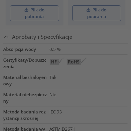
Plik do
Plik do
pobrania
pobrania
Aprobaty i Specyfikacje
Absorpcja wody
0.5
%
Certyfikaty/Dopuszc
zenia
Materiał bezhalogen
Tak
owy
Materiał niebezpiecz
Nie
ny
Metoda badania rez
IEC 93
ystancji skrośnej
Metoda badania wy
ASTM D2671