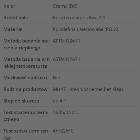
Kolor
Czarny (BK)
Krótki opis
Rura termokurczliwa 3:1
Materiał
Poliolefina usieciowana (PO-X)
Metoda badania sta
ASTM D2671
rzenia cieplnego
Metoda badania w n
ASTM D2671
iskiej temperaturze
Możliwość nadruku
Nie
Rodzina produktów
MU47 - średniościenne bez kleju
Stopień skurczu
do 4:1
Test starzenia termi
168h/150°C
cznego
Test szoku termiczn
4h/225°C
ego