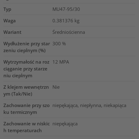
Typ
MU47-95/30
Waga
0.381376
kg
Wariant
Średniościenna
Wydłużenie przy star
300
%
zeniu cieplnym (%)
Wytrzymałość na roz
12
MPA
ciąganie przy starze
niu cieplnym
Z klejem wewnętrzn
Nie
ym (Tak/Nie)
Zachowanie przy szo
niepękająca, niepłynna, niekapiąca
ku termicznym
Zachowanie w niskic
niepękająca
h temperaturach