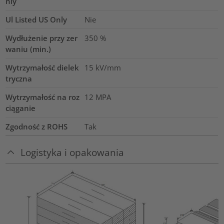
nly
Ul Listed US Only
Nie
Wydłużenie przy zer
350
%
waniu (min.)
Wytrzymałość dielek
15
kV/mm
tryczna
Wytrzymałość na roz
12
MPA
ciąganie
Zgodność z ROHS
Tak
Logistyka i opakowania