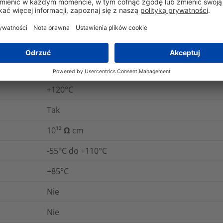
IEC 93
iu
ASTM D2671
cznej
IEC 60243
ganie
ASTM D2671
+120°C
Tak
10¹² Ω cm
-55°C do +110°C
+85°C
Nie
Nie