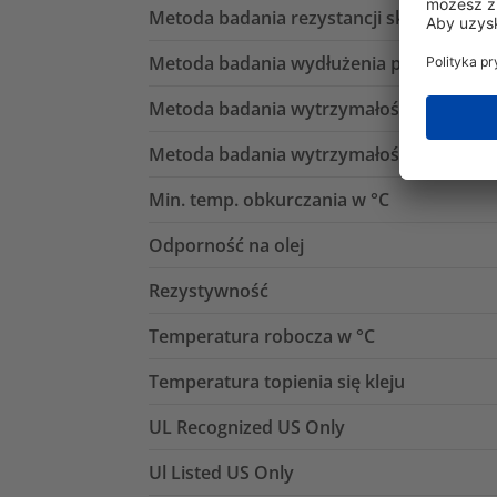
Metoda badania rezystancji skrośnej
Metoda badania wydłużenia przy zerwan
Metoda badania wytrzymałości dielektry
Metoda badania wytrzymałości na rozcią
Min. temp. obkurczania w °C
Odporność na olej
Rezystywność
Temperatura robocza w °C
Temperatura topienia się kleju
UL Recognized US Only
Ul Listed US Only