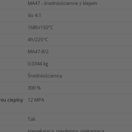
MA47 - średniościenne z klejem
do 4:1
168h/150°C
4h/225°C
MA47-8/2
0.0344
kg
Średniościenna
300
%
niu cieplny
12
MPA
Tak
niepękająca, niepłynna, niekapiąca