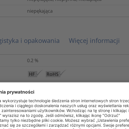
niepękająca
gistyka i opakowania
Więcej informacji
0.2
%
A (VDE 0530)
Klej termotopliwy
Tak
Nie