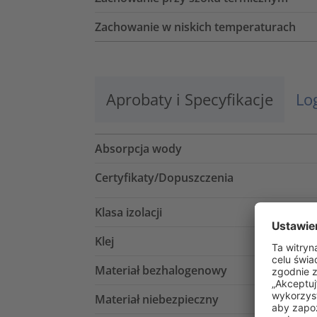
Zachowanie w niskich temperaturach
Aprobaty i Specyfikacje
Lo
Absorpcja wody
Certyfikaty/Dopuszczenia
Klasa izolacji
Klej
Materiał bezhalogenowy
Materiał niebezpieczny