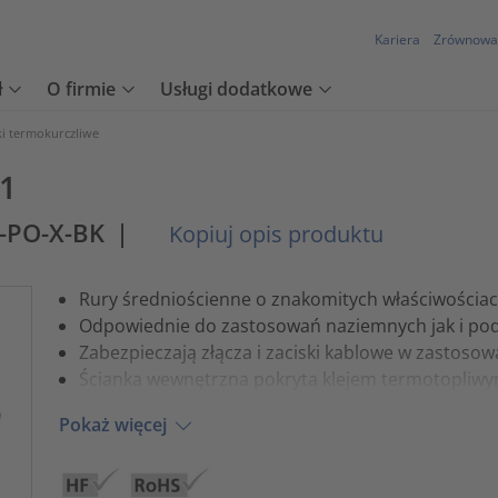
Kariera
Zrównowa
ł
O firmie
Usługi dodatkowe
ki termokurczliwe
:1
-PO-X-BK
|
Kopiuj opis produktu
Rury średniościenne o znakomitych właściwościac
Odpowiednie do zastosowań naziemnych jak i po
Zabezpieczają złącza i zaciski kablowe w zastoso
Ścianka wewnętrzna pokryta klejem termotopliw
Pokaż więcej