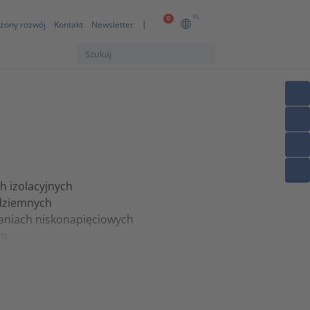
PL
0
żony rozwój
Kontakt
Newsletter
h izolacyjnych
dziemnych
waniach niskonapięciowych
ym