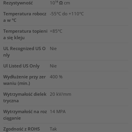
Rezystywność
10¹⁴ Ω cm
Temperatura robocz
-55°C do +110°C
a w °C
Temperatura topieni
+85°C
a się kleju
UL Recognized US O
Nie
nly
Ul Listed US Only
Nie
Wydłużenie przy zer
400
%
waniu (min.)
Wytrzymałość dielek
20
kV/mm
tryczna
Wytrzymałość na roz
14
MPA
ciąganie
Zgodność z ROHS
Tak