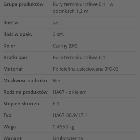
Grupa produktów
Rury termokurczliwe 6:1 - w
odcinkach 1,2 m
Ilość w
szt.
Ilość w opak.
2
szt.
Kolor
Czarny (BK)
Krótki opis
Rura termokurczliwa 6:1
Materiał
Poliolefina usieciowana (PO-X)
Możliwość nadruku
Nie
Rodzina produktów
HA67 - z klejem
Stopień skurczu
6:1
Typ
HA67-88.9/17.1
Waga
0.4553
kg
Wariant
Grubościenna