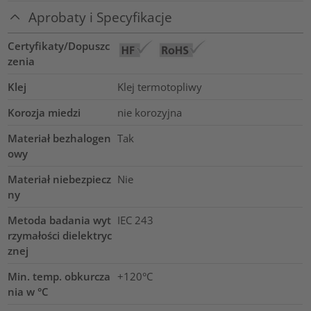
Aprobaty i Specyfikacje
Certyfikaty/Dopuszc
zenia
Klej
Klej termotopliwy
Korozja miedzi
nie korozyjna
Materiał bezhalogen
Tak
owy
Materiał niebezpiecz
Nie
ny
Metoda badania wyt
IEC 243
rzymałości dielektryc
znej
Min. temp. obkurcza
+120°C
nia w °C