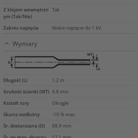
Z klejem wewnętrzn
Tak
ym (Tak/Nie)
Zakres napięcia
Niskie napięcie do 1 kV.
Wymiary
Długość (L)
1.2
m
Grubość ścianki (WT)
4.8
mm
Kształt rury
Okrągłe
Skurcz wzdłużny
-10 % max.
Śr. dostarczana (D)
88.9
mm
Śr. po max. skurczu
17.1
mm