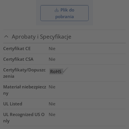
Plik do
pobrania
Aprobaty i Specyfikacje
Certyfikat CE
Nie
Certyfikat CSA
Nie
Certyfikaty/Dopuszc
zenia
Materiał niebezpiecz
Nie
ny
UL Listed
Nie
UL Recognized US O
Nie
nly