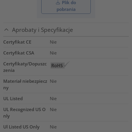
Plik do
pobrania
Aprobaty i Specyfikacje
Certyfikat CE
Nie
Certyfikat CSA
Nie
Certyfikaty/Dopuszc
zenia
Materiał niebezpiecz
Nie
ny
UL Listed
Nie
UL Recognized US O
Nie
nly
Ul Listed US Only
Nie