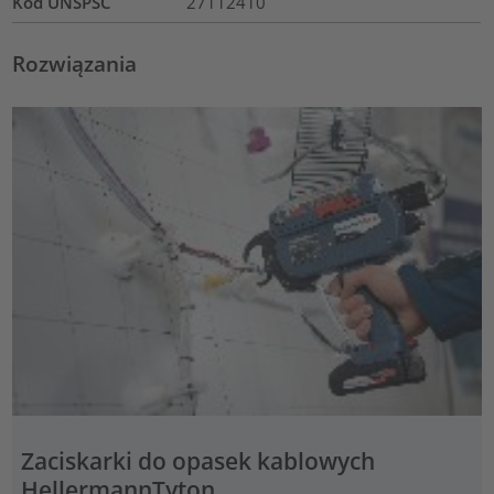
Kod UNSPSC
27112410
Rozwiązania
Zaciskarki do opasek kablowych
HellermannTyton