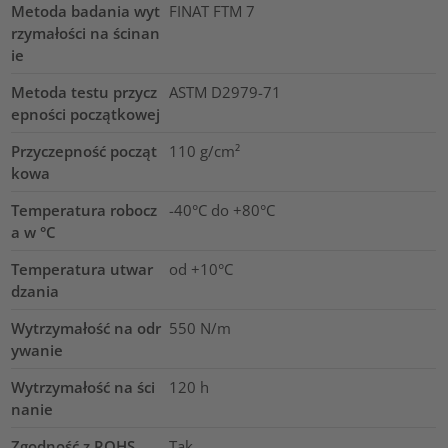
Metoda badania wyt
FINAT FTM 7
rzymałości na ścinan
ie
Metoda testu przycz
ASTM D2979-71
epności początkowej
Przyczepność począt
110
g/cm²
kowa
Temperatura robocz
-40°C do +80°C
a w °C
Temperatura utwar
od +10°C
dzania
Wytrzymałość na odr
550 N/m
ywanie
Wytrzymałość na ści
120
h
nanie
Zgodność z ROHS
Tak