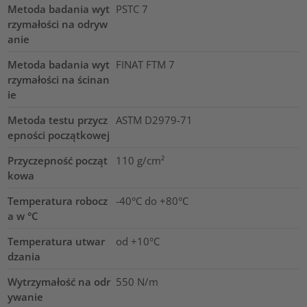
Metoda badania wyt
PSTC 7
rzymałości na odryw
anie
Metoda badania wyt
FINAT FTM 7
rzymałości na ścinan
ie
Metoda testu przycz
ASTM D2979-71
epności początkowej
Przyczepność począt
110
g/cm²
kowa
Temperatura robocz
-40°C do +80°C
a w °C
Temperatura utwar
od +10°C
dzania
Wytrzymałość na odr
550 N/m
ywanie