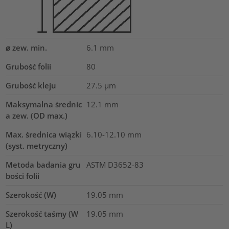
⌀ zew. min.
6.1
mm
Grubość folii
80
Grubość kleju
27.5
µm
Maksymalna średnic
12.1
mm
a zew. (OD max.)
Max. średnica wiązki
6.10-12.10
mm
(syst. metryczny)
Metoda badania gru
ASTM D3652-83
bości folii
Szerokość (W)
19.05
mm
Szerokość taśmy (W
19.05
mm
L)