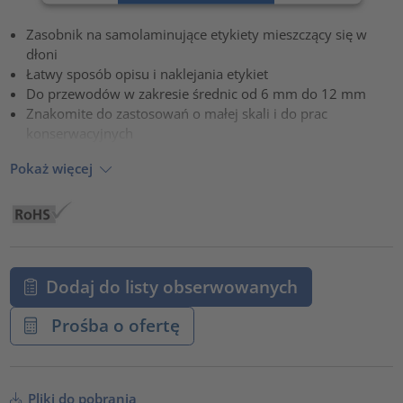
Zaakceptuj
Zasobnik na samolaminujące etykiety mieszczący się w
powered by
Usercentrics Consent Management Platform
dłoni
Łatwy sposób opisu i naklejania etykiet
Do przewodów w zakresie średnic od 6 mm do 12 mm
Znakomite do zastosowań o małej skali i do prac
konserwacyjnych
Pokaż więcej
Dodaj do listy obserwowanych
Prośba o ofertę
Pliki do pobrania