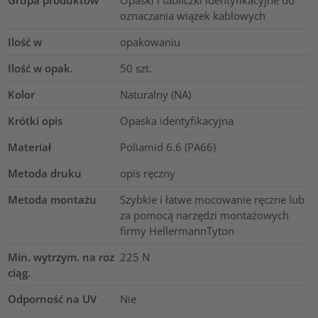
oznaczania wiązek kablowych
Ilość w
opakowaniu
Ilość w opak.
50
szt.
Kolor
Naturalny (NA)
Krótki opis
Opaska identyfikacyjna
Materiał
Poliamid 6.6 (PA66)
Metoda druku
opis ręczny
Metoda montażu
Szybkie i łatwe mocowanie ręczne lub
za pomocą narzędzi montażowych
firmy HellermannTyton
Min. wytrzym. na roz
225
N
ciąg.
Odporność na UV
Nie