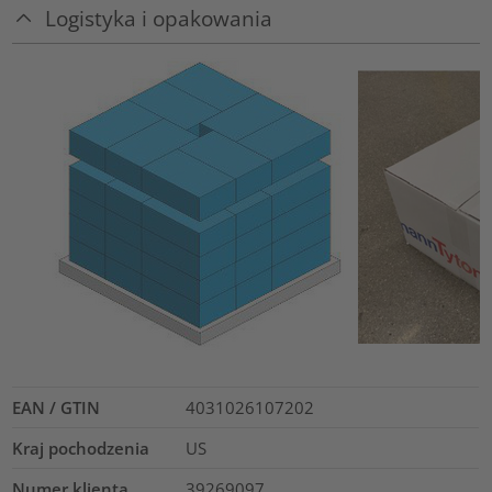
Logistyka i opakowania
EAN / GTIN
4031026107202
Kraj pochodzenia
US
Numer klienta
39269097