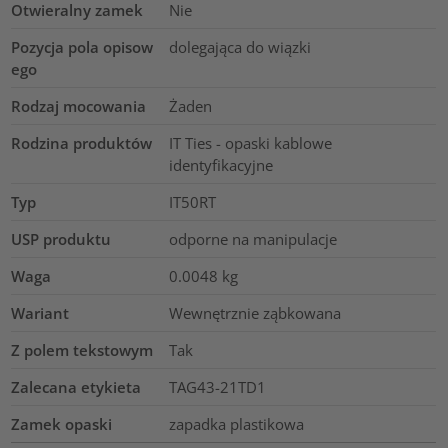
Otwieralny zamek
Nie
Pozycja pola opisow
dolegająca do wiązki
ego
Rodzaj mocowania
Żaden
Rodzina produktów
IT Ties - opaski kablowe
identyfikacyjne
Typ
IT50RT
USP produktu
odporne na manipulacje
Waga
0.0048
kg
Wariant
Wewnętrznie ząbkowana
Z polem tekstowym
Tak
Zalecana etykieta
TAG43-21TD1
Zamek opaski
zapadka plastikowa