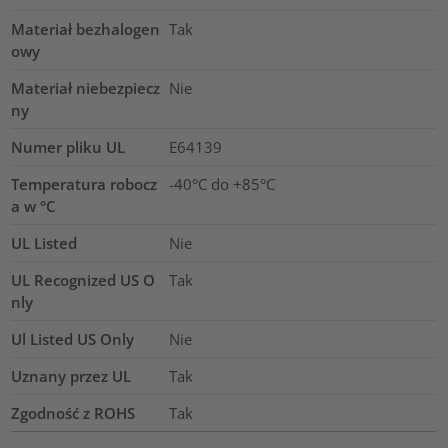
Materiał bezhalogen
Tak
owy
Materiał niebezpiecz
Nie
ny
Numer pliku UL
E64139
Temperatura robocz
-40°C do +85°C
a w °C
UL Listed
Nie
UL Recognized US O
Tak
nly
Ul Listed US Only
Nie
Uznany przez UL
Tak
Zgodność z ROHS
Tak