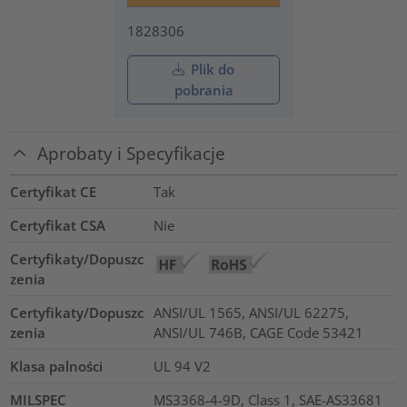
1828306
Plik do
pobrania
Aprobaty i Specyfikacje
Certyfikat CE
Tak
Certyfikat CSA
Nie
Certyfikaty/Dopuszc
zenia
Certyfikaty/Dopuszc
ANSI/UL 1565, ANSI/UL 62275,
zenia
ANSI/UL 746B, CAGE Code 53421
Klasa palności
UL 94 V2
MILSPEC
MS3368-4-9D, Class 1, SAE-AS33681