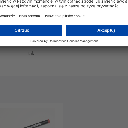
-40°C do +80°C
od +8°C
550 N/m
120
h
Tak