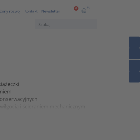
PL
0
żony rozwój
Kontakt
Newsletter
iążeczki
eniem
 konserwacyjnych
wilgocią i ścieraniem mechanicznym