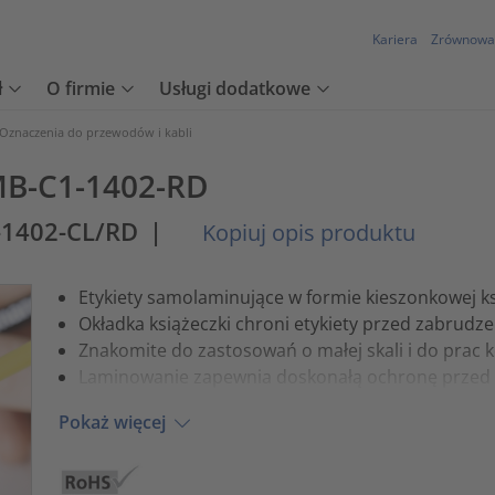
Kariera
Zrównowa
ł
O firmie
Usługi dodatkowe
Oznaczenia do przewodów i kabli
MB-C1-1402-RD
-1402-CL/RD
|
Kopiuj opis produktu
Etykiety samolaminujące w formie kieszonkowej ks
Okładka książeczki chroni etykiety przed zabrudz
Znakomite do zastosowań o małej skali i do prac
Laminowanie zapewnia doskonałą ochronę przed 
Pokaż więcej