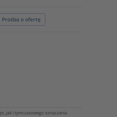
Prośba o ofertę
ego, jak i tymczasowego oznaczania