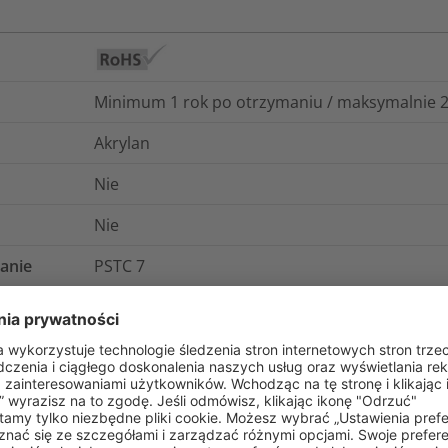
Minimum 1 rok po otrzymaniu / maksymalnie 2 l
Akrylan
Nie
Nie
anie
PSTC 7
ie
FINAT FTM 7
j
ASTM D2979-71
110
g/cm²
-40°C do +80°C