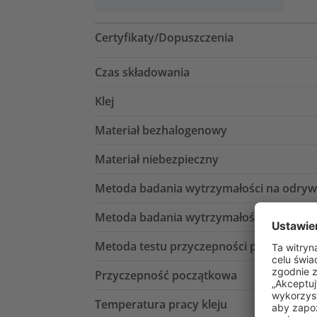
Certyfikaty/Dopuszczenia
Czas składowania
Klej
Materiał bezhalogenowy
Materiał niebezpieczny
Metoda badania wytrzymałości na odryw
Metoda badania wytrzymałości na ścinan
Metoda testu przyczepności początkowe
Przyczepność początkowa
Temperatura pracy kleju