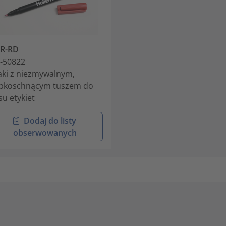
2R-RD
-50822
aki z niezmywalnym,
bkoschnącym tuszem do
su etykiet
Dodaj do listy
obserwowanych