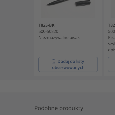
T82S-BK
T8
500-50820
500
Niezmazywalne pisaki
Pis
szy
opi
Dodaj do listy
obserwowanych
Podobne produkty