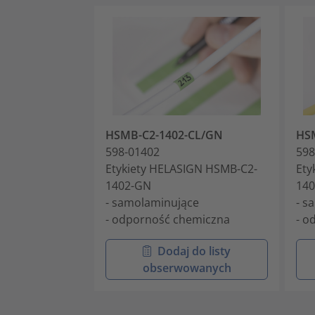
HSMB-C2-1402-CL/GN
HS
598-01402
598
Etykiety HELASIGN HSMB-C2-
Ety
1402-GN
140
- samolaminujące
- s
- odporność chemiczna
- o
Dodaj do listy
obserwowanych