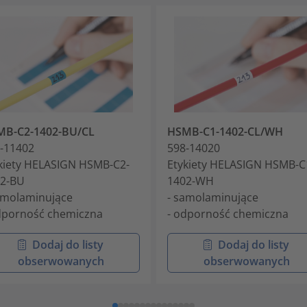
MB-C2-1402-BU/CL
HSMB-C1-1402-CL/WH
-11402
598-14020
kiety HELASIGN HSMB-C2-
Etykiety HELASIGN HSMB-C
2-BU
1402-WH
amolaminujące
- samolaminujące
dporność chemiczna
- odporność chemiczna
Dodaj do listy
Dodaj do listy
obserwowanych
obserwowanych