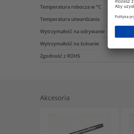
Temperatura robocza w °C
Temperatura utwardzania
Wytrzymałość na odrywanie
Wytrzymałość na ścinanie
Zgodność z ROHS
Akcesoria