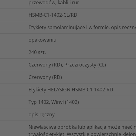
przewodów, kabli i rur.
HSMB-C1-1402-CL/RD
Etykiety samolaminujące i w formie, opis ręczn
opakowaniu
240
szt.
Czerwony (RD), Przezroczysty (CL)
Czerwony (RD)
Etykiety HELASIGN HSMB-C1-1402-RD
Typ 1402, Winyl (1402)
opis ręczny
Niewłaściwa obróbka lub aplikacja może mieć 
trwałość etykiet. Wszystkie powierzchnie klej