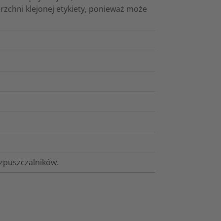
erzchni klejonej etykiety, ponieważ może
ozpuszczalników.