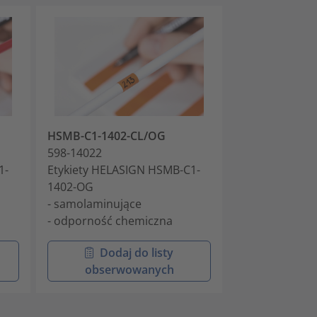
HSMB-C1-1402-CL/OG
HSMB-C1-1402
598-14022
598-14023
1-
Etykiety HELASIGN HSMB-C1-
Etykiety HELA
1402-OG
1402-YE
- samolaminujące
- samolaminuj
- odporność chemiczna
- odporność c
Dodaj do listy
Doda
obserwowanych
obser