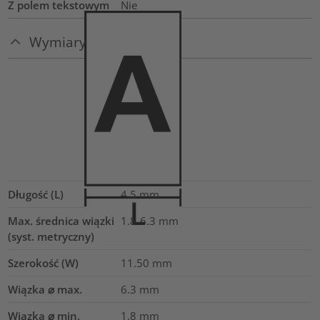
Z polem tekstowym
Nie
Wymiary
Długość (L)
4.5
mm
Max. średnica wiązki
1.8-6.3
mm
(syst. metryczny)
Szerokość (W)
11.50
mm
Wiązka ⌀ max.
6.3
mm
Wiązka ⌀ min.
1.8
mm