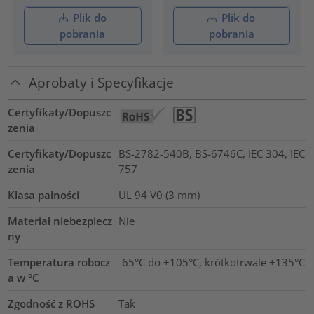
Plik do
Plik do
pobrania
pobrania
Aprobaty i Specyfikacje
Certyfikaty/Dopuszc
zenia
Certyfikaty/Dopuszc
BS-2782-540B, BS-6746C, IEC 304, IEC
zenia
757
Klasa palności
UL 94 V0 (3 mm)
Materiał niebezpiecz
Nie
ny
Temperatura robocz
-65°C do +105°C, krótkotrwale +135°C
a w °C
Zgodność z ROHS
Tak