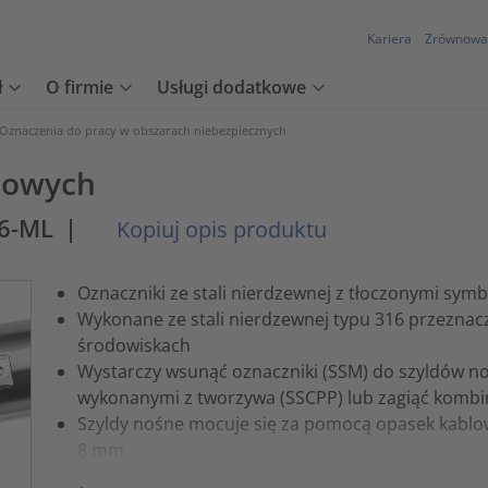
Kariera
Zrównowa
ł
O firmie
Usługi dodatkowe
Oznaczenia do pracy w obszarach niebezpiecznych
lowych
16-ML
|
Kopiuj opis produktu
Oznaczniki ze stali nierdzewnej z tłoczonymi symb
Wykonane ze stali nierdzewnej typu 316 przeznac
środowiskach
Wystarczy wsunąć oznaczniki (SSM) do szyldów noś
wykonanymi z tworzywa (SSCPP) lub zagiąć komb
Szyldy nośne mocuje się za pomocą opasek kablow
8 mm