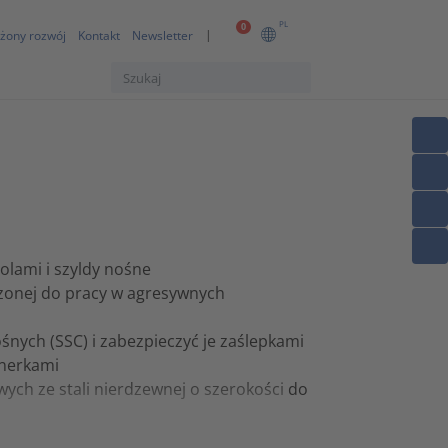
PL
0
żony rozwój
Kontakt
Newsletter
olami i szyldy nośne
zonej do pracy w agresywnych
nych (SSC) i zabezpieczyć je zaślepkami
inerkami
ych ze stali nierdzewnej o szerokości do