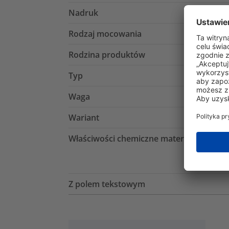
Nadruk
Rodzaj mocowania
Rodzina produktów
Typ
Waga
Wariant
Właściwości chemiczne materiału
Z polem tekstowym