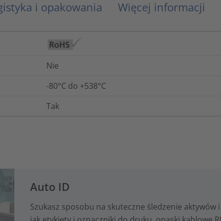
gistyka i opakowania
Więcej informacji
Nie
-80°C do +538°C
Tak
Auto ID
Szukasz sposobu na skuteczne śledzenie aktywów i 
jak etykiety i oznaczniki do druku, opaski kablowe RF