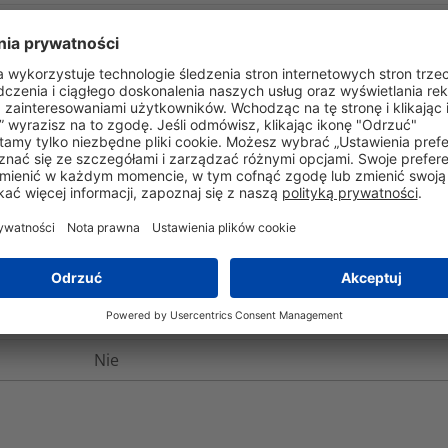
I
Inne
Hellermark SSM
SSM
0.0001
kg
Inne
Odporne na korozję i warunki atmosferyczne.
chemiczna na agresywne chemikalia takie, jak
solna, kwasy nieorganiczne, kwas solny i sole 
Nie