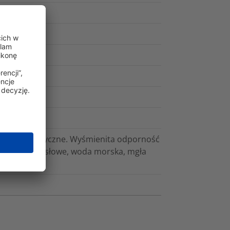
 Antymagnetyczne. Wyśmienita odporność
 gazy przemysłowe, woda morska, mgła
halogenowe.