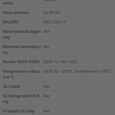
zenia
Klasa palności
UL 94 V0
MILSPEC
MS21266-1T
Materiał bezhalogen
Nie
owy
Materiał niebezpiecz
Nie
ny
Numer NATO (NSN)
9390-12-182-1607
Temperatura robocz
-60°C do +260°C, krótkotrwale +350°C
a w °C
UL Listed
Nie
UL Recognized US O
Nie
nly
Ul Listed US Only
Nie