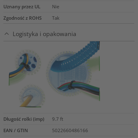
Uznany przez UL
Nie
Zgodność z ROHS
Tak
Logistyka i opakowania
Długość rolki (imp)
9.7
ft
EAN / GTIN
5022660486166