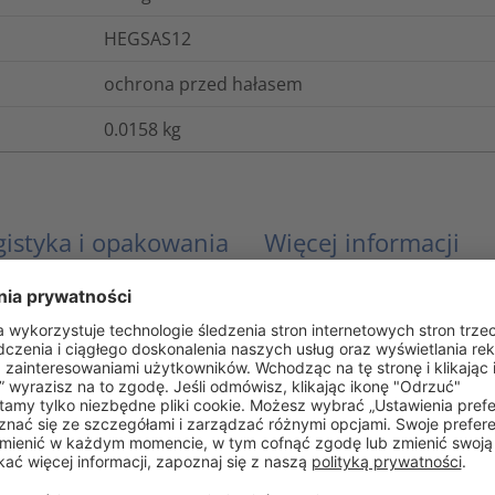
HEGSAS12
ochrona przed hałasem
0.0158
kg
gistyka i opakowania
Więcej informacji
FMVSS-302
Tak
Nie