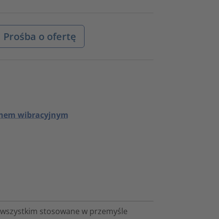
Prośba o ofertę
umem wibracyjnym
 wszystkim stosowane w przemyśle