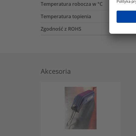
Temperatura robocza w °C
Temperatura topienia
Zgodność z ROHS
Akcesoria