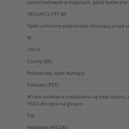
samochodowym w miejscach, gdzie konieczne j
HEGSAS12-PET-BK
Oplot ochronny poliestrowy chroniący przed
M
100
m
Czarny (BK)
Poliestrowy oplot tłumiący
Poliester (PET)
W celu uniknięcia rozplatania się nitek oplotu
HSG0 do cięcia na gorąco.
Tak
Helagaine HEGSAS