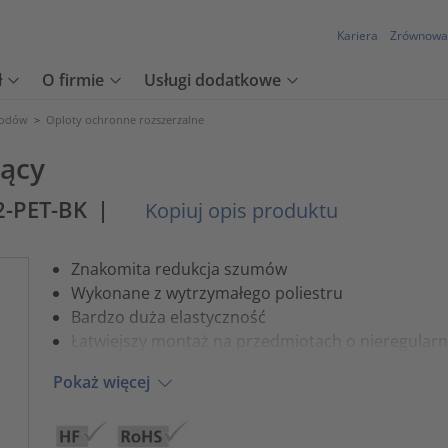
Kariera
Zrównowa
ł
O firmie
Usługi dodatkowe
wodów
>
Oploty ochronne rozszerzalne
iący
2-PET-BK
|
Kopiuj opis produktu
Znakomita redukcja szumów
Wykonane z wytrzymałego poliestru
Bardzo duża elastyczność
Łatwiejszy montaż na przedmiotach o nieregularn
Pokaż więcej