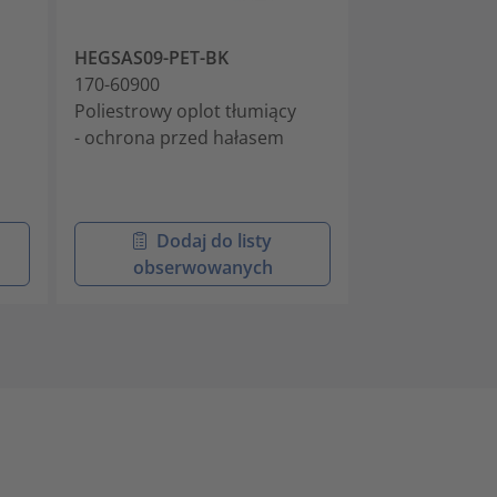
HEGSAS09-PET-BK
HEGSAS09-60
170-60900
170-60901
Poliestrowy oplot tłumiący
Oplot ochronn
- ochrona przed hałasem
chroniący pr
wibracyjnym
- ochrona prz
Dodaj do listy
Doda
obserwowanych
obser