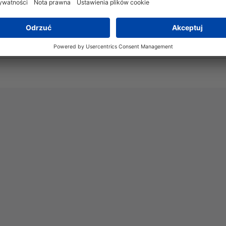
-50°C do +150°C
+250°C
Tak