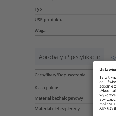
Typ
USP produktu
Waga
Aprobaty i Specyfikacje
Lo
Certyfikaty/Dopuszczenia
Klasa palności
Materiał bezhalogenowy
Materiał niebezpieczny