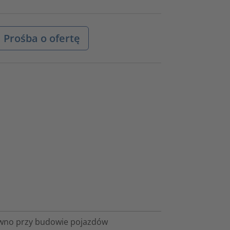
Prośba o ofertę
wno przy budowie pojazdów