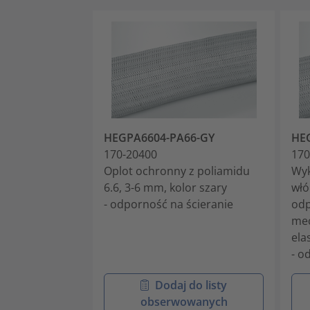
HEGPA6604-PA66-GY
HE
170-20400
170
Oplot ochronny z poliamidu
Wyk
6.6, 3-6 mm, kolor szary
włó
- odporność na ścieranie
odp
mec
ela
- o
Dodaj do listy
obserwowanych