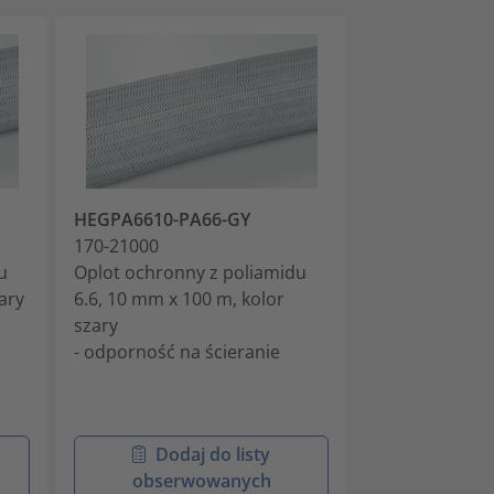
HEGPA6610-PA66-GY
HEGPA6612-P
170-21000
170-21200
u
Oplot ochronny z poliamidu
Oplot ochronn
ary
6.6, 10 mm x 100 m, kolor
6.6, 8 mm x 14
szary
szary
- odporność na ścieranie
- odporność na
Dodaj do listy
Doda
obserwowanych
obser