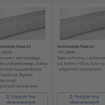
GPA6606-PA66-GY
HEGPA6608-PA66-GY
-20600
170-20800
onane z wytrzymałego
Oplot ochronny z poliamid
kna poliamidowego. Dobra
6.6, 8 mm x 100 m, kolor sz
orność na uszkodzenia
- odporność na ścieranie
haniczne. Wysoka
styczność.
dporność na ścieranie
Dodaj do listy
Dodaj do listy
obserwowanych
obserwowanych