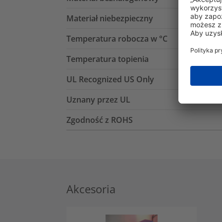
Materiał niebezpieczny
Temperatura robocza w °C
Temperatura topienia
UL Recognized US Only
Uznany przez UL
Zgodność z ROHS
Akcesoria