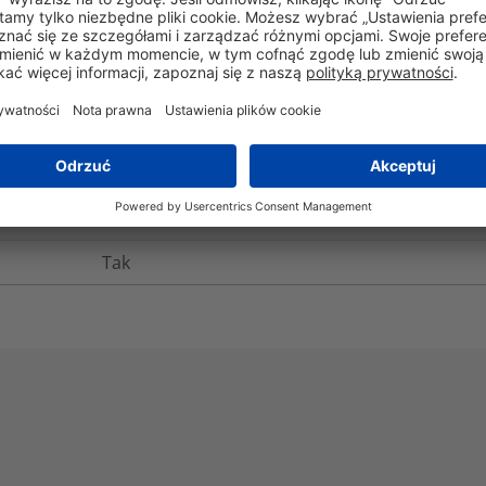
Nie
-60°C do +150°C
+255°C
Nie
Nie
Tak