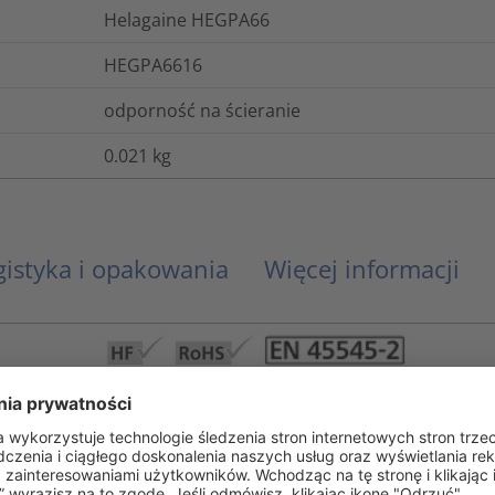
Helagaine HEGPA66
HEGPA6616
odporność na ścieranie
0.021
kg
gistyka i opakowania
Więcej informacji
ECE R-118-03 Abschnitt 6 / Annex 6, ECE R-118-
UL 94 V2, FMVSS-302
Tak