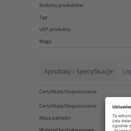
Rodzina produktów
Typ
USP produktu
Waga
Aprobaty i Specyfikacje
Lo
Certyfikaty/Dopuszczenia
Certyfikaty/Dopuszczenia
Klasa palności
Materiał bezhalogenowy