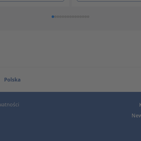
Polska
watności
New