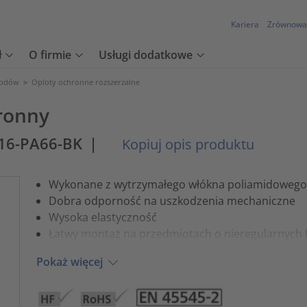
Kariera
Zrównowa
ł
O firmie
Usługi dodatkowe
wodów
>
Oploty ochronne rozszerzalne
ronny
16-PA66-BK
|
Kopiuj opis produktu
Wykonane z wytrzymałego włókna poliamidowego
Dobra odporność na uszkodzenia mechaniczne
Wysoka elastyczność
Łatwy montaż na przedmiotach o nieregularnych 
Pokaż więcej