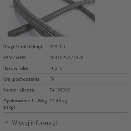
Długość rolki (imp)
328.0
ft
EAN / GTIN
4031026227528
Ilość w rolce
100
m
Kraj pochodzenia
FR
Numer klienta
74198090
Opakowanie 1 - Wag
13.48
kg
a (kg)
Więcej informacji