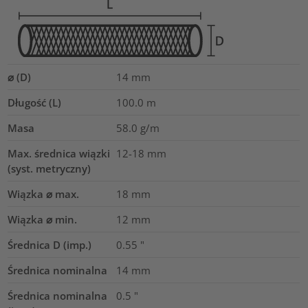
⌀ (D)
14
mm
Długość (L)
100.0
m
Masa
58.0
g/m
Max. średnica wiązki
12-18
mm
(syst. metryczny)
Wiązka ⌀ max.
18
mm
Wiązka ⌀ min.
12
mm
Średnica D (imp.)
0.55
"
Średnica nominalna
14
mm
Średnica nominalna
0.5
"