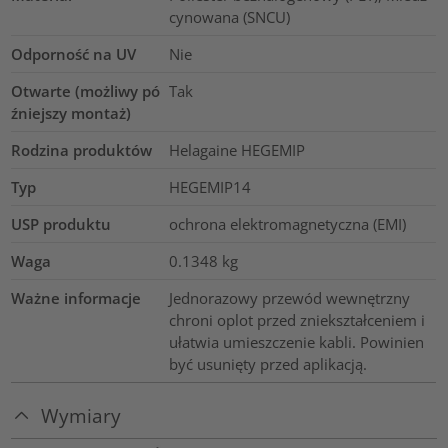
cynowana (SNCU)
Odporność na UV
Nie
Otwarte (możliwy pó
Tak
źniejszy montaż)
Rodzina produktów
Helagaine HEGEMIP
Typ
HEGEMIP14
USP produktu
ochrona elektromagnetyczna (EMI)
Waga
0.1348
kg
Ważne informacje
Jednorazowy przewód wewnętrzny
chroni oplot przed zniekształceniem i
ułatwia umieszczenie kabli. Powinien
być usunięty przed aplikacją.
Wymiary