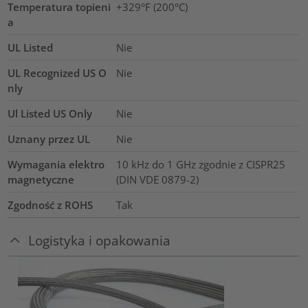
Temperatura topieni
+329°F (200°C)
a
UL Listed
Nie
UL Recognized US O
Nie
nly
Ul Listed US Only
Nie
Uznany przez UL
Nie
Wymagania elektro
10 kHz do 1 GHz zgodnie z CISPR25
magnetyczne
(DIN VDE 0879-2)
Zgodność z ROHS
Tak
Logistyka i opakowania