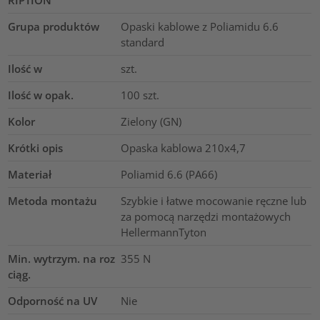
RIPTION
Grupa produktów
Opaski kablowe z Poliamidu 6.6
standard
Ilość w
szt.
Ilość w opak.
100
szt.
Kolor
Zielony (GN)
Krótki opis
Opaska kablowa 210x4,7
Materiał
Poliamid 6.6 (PA66)
Metoda montażu
Szybkie i łatwe mocowanie ręczne lub
za pomocą narzędzi montażowych
HellermannTyton
Min. wytrzym. na roz
355
N
ciąg.
Odporność na UV
Nie