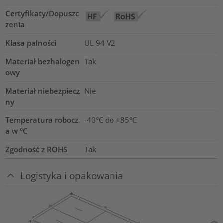
Certyfikaty/Dopuszc
zenia
Klasa palności
UL 94 V2
Materiał bezhalogen
Tak
owy
Materiał niebezpiecz
Nie
ny
Temperatura robocz
-40°C do +85°C
a w °C
Zgodność z ROHS
Tak
Logistyka i opakowania