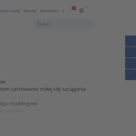
PL
0
żony rozwój
Kontakt
Newsletter
rów
nym zachowaniu małej siły zaciągania
ego recyklingowi
ie wiązek