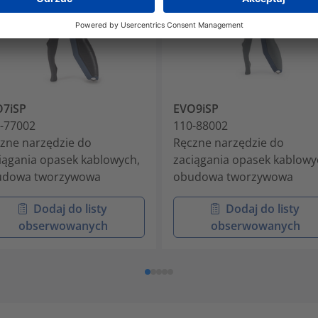
O7iSP
EVO9iSP
-77002
110-88002
zne narzędzie do
Ręczne narzędzie do
iągania opasek kablowych,
zaciągania opasek kablowy
udowa tworzywowa
obudowa tworzywowa
Dodaj do listy
Dodaj do listy
obserwowanych
obserwowanych