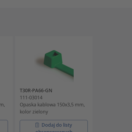
T30R-PA66-GN
T50R-PA66-BU
111-03014
111-04800
m,
Opaska kablowa 150x3,5 mm,
Opaska kablo
kolor zielony
kolor niebieski
Dodaj do listy
Doda
obserwowanych
obser