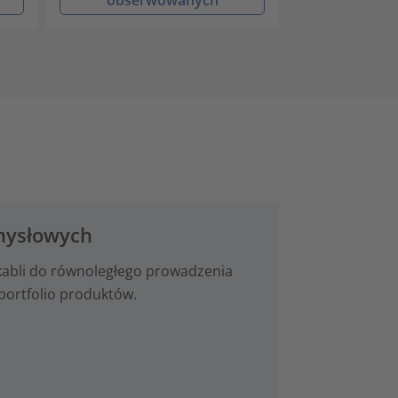
emysłowych
 kabli do równoległego prowadzenia
portfolio produktów.