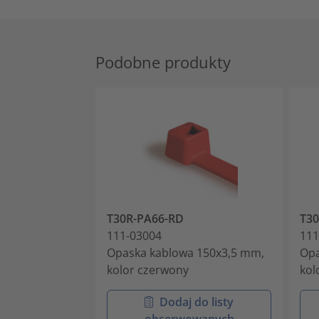
Podobne produkty
T30R-PA66-RD
T30
111-03004
111
Opaska kablowa 150x3,5 mm,
Opa
kolor czerwony
kol
Dodaj do listy
obserwowanych