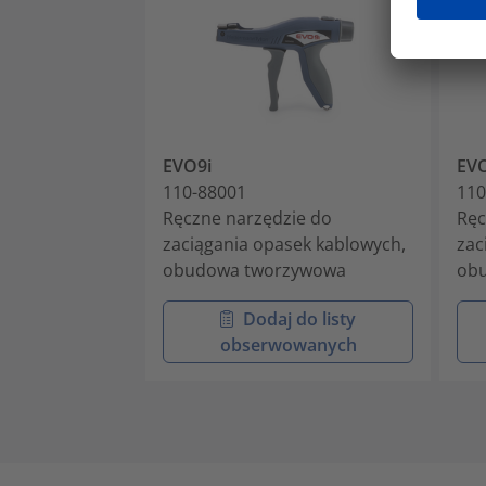
EVO9i
EV
110-88001
110
Ręczne narzędzie do
Ręc
zaciągania opasek kablowych,
zac
obudowa tworzywowa
ob
Dodaj do listy
obserwowanych