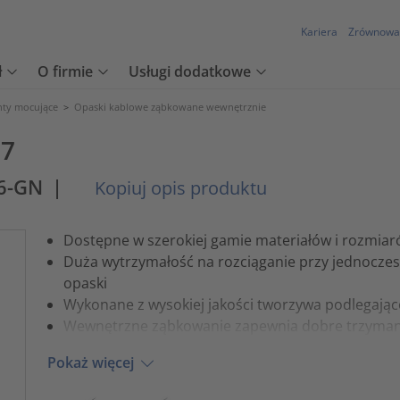
Kariera
Zrównowa
ł
O firmie
Usługi dodatkowe
nty mocujące
>
Opaski kablowe ząbkowane wewnętrznie
,7
6-GN
|
Kopiuj opis produktu
Dostępne w szerokiej gamie materiałów i rozmia
Duża wytrzymałość na rozciąganie przy jednoczes
opaski
Wykonane z wysokiej jakości tworzywa podlegając
Wewnętrzne ząbkowanie zapewnia dobre trzyman
Pokaż więcej