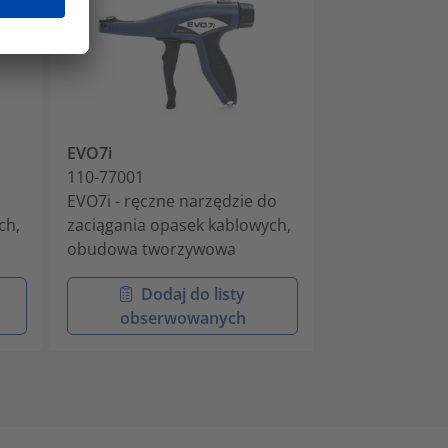
EVO7i
MK7P
110-77001
110-07100
EVO7i - ręczne narzędzie do
Pneumatyczne
ch,
zaciągania opasek kablowych,
montażowe w 
obudowa tworzywowa
tworzywa szt
Dodaj do listy
Doda
obserwowanych
obser