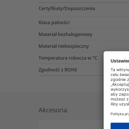
Certyfikaty/Dopuszczenia
Klasa palności
Materiał bezhalogenowy
Materiał niebezpieczny
Temperatura robocza w °C
Zgodność z ROHS
Akcesoria