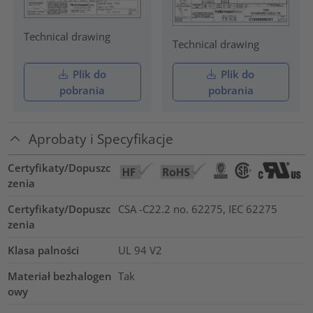
Technical drawing
Technical drawing
Plik do
Plik do
pobrania
pobrania
Aprobaty i Specyfikacje
Certyfikaty/Dopuszc
zenia
Certyfikaty/Dopuszc
CSA -C22.2 no. 62275, IEC 62275
zenia
Klasa palności
UL 94 V2
Materiał bezhalogen
Tak
owy