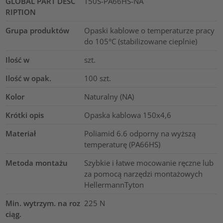
GLOBAL PART DESC
T50S-PA66HS-NA
RIPTION
Grupa produktów
Opaski kablowe o temperaturze pracy
do 105°C (stabilizowane cieplnie)
Ilość w
szt.
Ilość w opak.
100
szt.
Kolor
Naturalny (NA)
Krótki opis
Opaska kablowa 150x4,6
Materiał
Poliamid 6.6 odporny na wyższą
temperaturę (PA66HS)
Metoda montażu
Szybkie i łatwe mocowanie ręczne lub
za pomocą narzędzi montażowych
HellermannTyton
Min. wytrzym. na roz
225
N
ciąg.