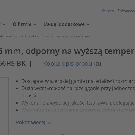
Kariera
Zrównowa
ł
O firmie
Usługi dodatkowe
nty mocujące
>
Opaski kablowe ząbkowane wewnętrznie
5 mm, odporny na wyższą temper
66HS-BK
|
Kopiuj opis produktu
Dostępne w szerokiej gamie materiałów i rozmia
Duża wytrzymałość na rozciąganie przy jednoczes
opaski
Wykonane z wysokiej jakości tworzywa podlegając
Wewnętrzne ząbkowanie zapewnia dobre trzyman
Pokaż więcej