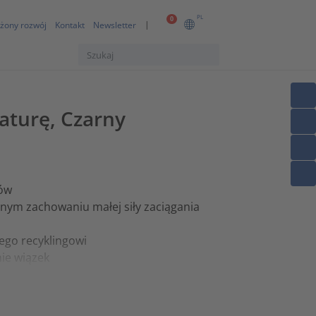
PL
0
żony rozwój
Kontakt
Newsletter
aturę, Czarny
rów
nym zachowaniu małej siły zaciągania
ego recyklingowi
ie wiązek