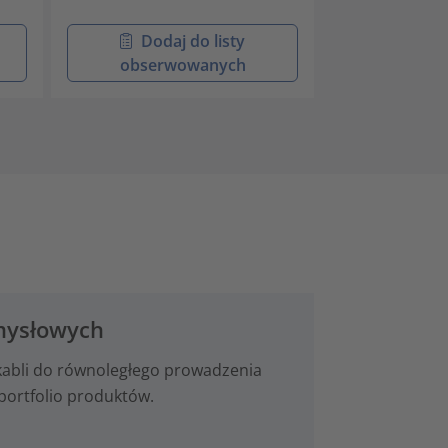
Dodaj do listy
Doda
obserwowanych
obser
emysłowych
 kabli do równoległego prowadzenia
portfolio produktów.