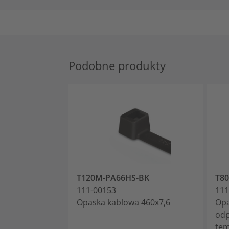
Podobne produkty
T120M-PA66HS-BK
T8
111-00153
111
Opaska kablowa 460x7,6
Opa
odp
tem