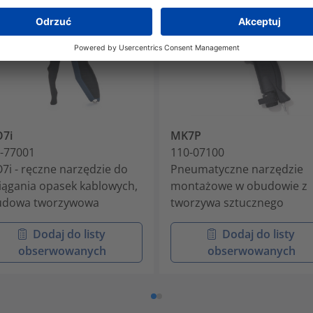
7i
MK7P
-77001
110-07100
7i - ręczne narzędzie do
Pneumatyczne narzędzie
iągania opasek kablowych,
montażowe w obudowie z
udowa tworzywowa
tworzywa sztucznego
Dodaj do listy
Dodaj do listy
obserwowanych
obserwowanych