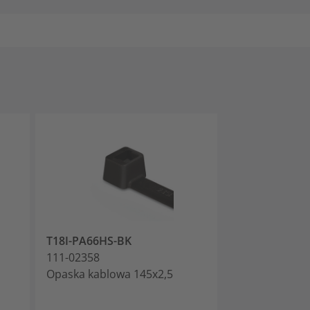
T18I-PA66HS-BK
T30R-PA66HS-
111-02358
111-03050
Opaska kablowa 145x2,5
Opaska kablow