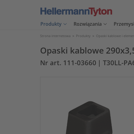
Produkty
Rozwiązania
Przemys
Strona internetowa
>
Produkty
>
Opaski kablowe i eleme
Opaski kablowe 290x3,
Nr art. 111-03660
| T30LL-PA