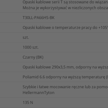
Opaski kablowe serii T są stosowane do wiązania
Można je wykorzystywać w niezliczonych obsz
T30LL-PA66HS-BK
Opaski kablowe o temperaturze pracy do +105°C
szt.
1000
szt.
Czarny (BK)
Opaski kablowe 290x3,5 mm, odporny na wyższ
Poliamid 6.6 odporny na wyższą temperaturę 
Szybkie i łatwe mocowanie ręczne lub za pom
HellermannTyton
135
N