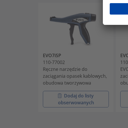
EVO7iSP
EVO
110-77002
110
Ręczne narzędzie do
EVO
zaciągania opasek kablowych,
zac
obudowa tworzywowa
ob
Dodaj do listy
obserwowanych