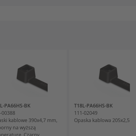
0L-PA66HS-BK
T18L-PA66HS-BK
-00388
111-02049
ski kablowe 390x4,7 mm,
Opaska kablowa 205x2,5
orny na wyższą
peraturę, Czarny