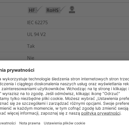
IEC 62275
UL 94 V2
Tak
Nie
-40°C do +105°C
Tak