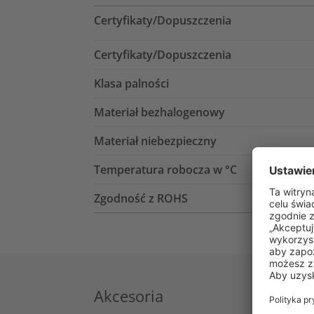
Certyfikaty/Dopuszczenia
Certyfikaty/Dopuszczenia
Klasa palności
Materiał bezhalogenowy
Materiał niebezpieczny
Temperatura robocza w °C
Zgodność z ROHS
Akcesoria