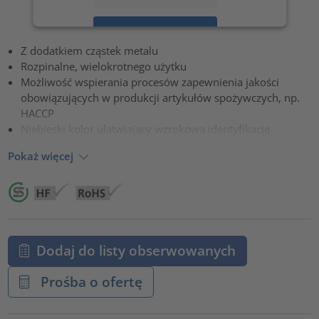
Zaakceptuj
Z dodatkiem cząstek metalu
powered by
Usercentrics Consent Management Platform
Rozpinalne, wielokrotnego użytku
Możliwość wspierania procesów zapewnienia jakości
obowiązujących w produkcji artykułów spożywczych, np.
HACCP
Niebieski kolor ułatwiający wzrokową identyfikację
Pokaż więcej
Dodaj do listy obserwowanych
Prośba o ofertę