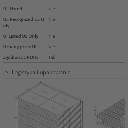
UL Listed
Nie
UL Recognized US O
Nie
nly
Ul Listed US Only
Nie
Uznany przez UL
Nie
Zgodność z ROHS
Tak
Logistyka i opakowania