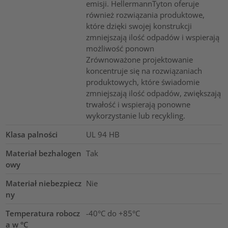
emisji. HellermannTyton oferuje
również rozwiązania produktowe,
które dzięki swojej konstrukcji
zmniejszają ilość odpadów i wspierają
możliwość ponown
Zrównoważone projektowanie
koncentruje się na rozwiązaniach
produktowych, które świadomie
zmniejszają ilość odpadów, zwiększają
trwałość i wspierają ponowne
wykorzystanie lub recykling.
Klasa palności
UL 94 HB
Materiał bezhalogen
Tak
owy
Materiał niebezpiecz
Nie
ny
Temperatura robocz
-40°C do +85°C
a w °C