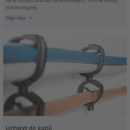
rur w różnych branżach przemysłowych, m.in. w branży
motoryzacyjnej.
Edge clips
Uchwyt do kabli