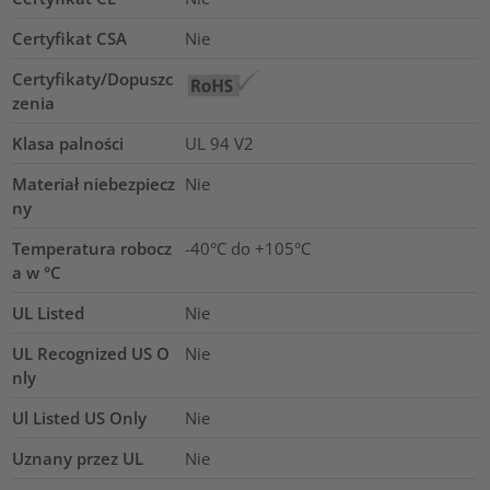
Certyfikat CSA
Nie
Certyfikaty/Dopuszc
zenia
Klasa palności
UL 94 V2
Materiał niebezpiecz
Nie
ny
Temperatura robocz
-40°C do +105°C
a w °C
UL Listed
Nie
UL Recognized US O
Nie
nly
Ul Listed US Only
Nie
Uznany przez UL
Nie