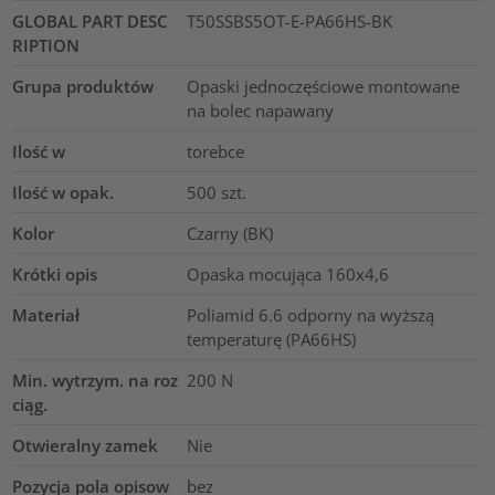
GLOBAL PART DESC
T50SSBS5OT-E-PA66HS-BK
RIPTION
Grupa produktów
Opaski jednoczęściowe montowane
na bolec napawany
Ilość w
torebce
Ilość w opak.
500
szt.
Kolor
Czarny (BK)
Krótki opis
Opaska mocująca 160x4,6
Materiał
Poliamid 6.6 odporny na wyższą
temperaturę (PA66HS)
Min. wytrzym. na roz
200
N
ciąg.
Otwieralny zamek
Nie
Pozycja pola opisow
bez