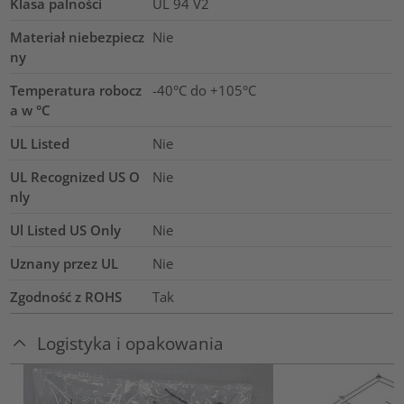
Klasa palności
UL 94 V2
Materiał niebezpiecz
Nie
ny
Temperatura robocz
-40°C do +105°C
a w °C
UL Listed
Nie
UL Recognized US O
Nie
nly
Ul Listed US Only
Nie
Uznany przez UL
Nie
Zgodność z ROHS
Tak
Logistyka i opakowania