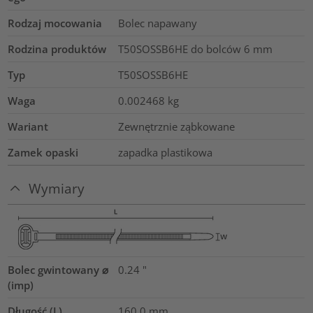
Rodzaj mocowania
Bolec napawany
Rodzina produktów
T50SOSSB6HE do bolców 6 mm
Typ
T50SOSSB6HE
Waga
0.002468
kg
Wariant
Zewnętrznie ząbkowane
Zamek opaski
zapadka plastikowa
Wymiary
Bolec gwintowany ⌀
0.24
"
(imp)
Długość (L)
160.0
mm