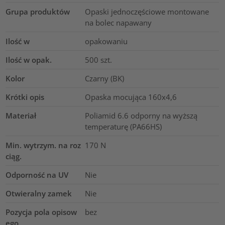
Grupa produktów
Opaski jednoczęściowe montowane
na bolec napawany
Ilość w
opakowaniu
Ilość w opak.
500
szt.
Kolor
Czarny (BK)
Krótki opis
Opaska mocująca 160x4,6
Materiał
Poliamid 6.6 odporny na wyższą
temperaturę (PA66HS)
Min. wytrzym. na roz
170
N
ciąg.
Odporność na UV
Nie
Otwieralny zamek
Nie
Pozycja pola opisow
bez
ego