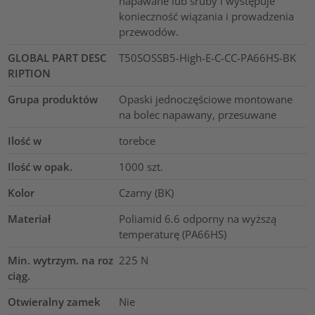
napawane lub śruby i występuje
konieczność wiązania i prowadzenia
przewodów.
GLOBAL PART DESC
T50SOSSB5-High-E-C-CC-PA66HS-BK
RIPTION
Grupa produktów
Opaski jednoczęściowe montowane
na bolec napawany, przesuwane
Ilość w
torebce
Ilość w opak.
1000
szt.
Kolor
Czarny (BK)
Materiał
Poliamid 6.6 odporny na wyższą
temperaturę (PA66HS)
Min. wytrzym. na roz
225
N
ciąg.
Otwieralny zamek
Nie