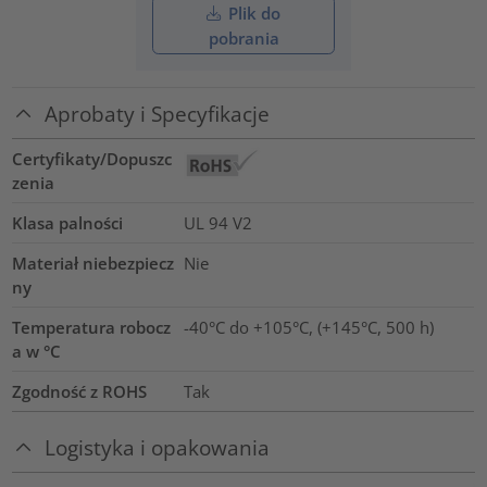
Plik do
pobrania
Aprobaty i Specyfikacje
Certyfikaty/Dopuszc
zenia
Klasa palności
UL 94 V2
Materiał niebezpiecz
Nie
ny
Temperatura robocz
-40°C do +105°C, (+145°C, 500 h)
a w °C
Zgodność z ROHS
Tak
Logistyka i opakowania