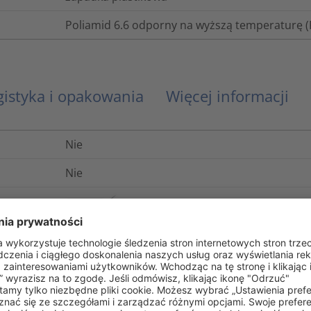
Poliamid 6.6 odporny na wyższą temperaturę 
gistyka i opakowania
Więcej informacji
Nie
Nie
UL 94 V2
Nie
-40°C do +105°C