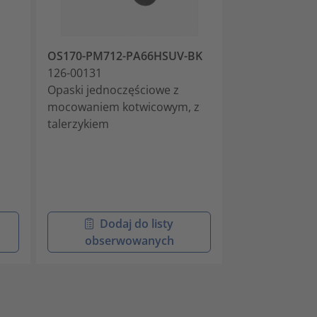
OS170-PM712-PA66HSUV-BK
T50SOSKSFT62
126-00131
PA66HS-BK
Opaski jednoczęściowe z
126-00141
mocowaniem kotwicowym, z
Opaski jednoc
talerzykiem
mocowaniem k
talerzykiem
Dodaj do listy
Doda
obserwowanych
obser