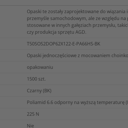
Opaski te zostały zaprojektowane do wiązania
przemyśle samochodowym, ale ze względu na pro
stosowane w innych gałęziach przemysłu, takich
czy produkcja sprzętu AGD.
T50SOS2DOP62X122-E-PA66HS-BK
Opaski jednoczęściowe z mocowaniem choinko
opakowaniu
1500
szt.
Czarny (BK)
Poliamid 6.6 odporny na wyższą temperaturę 
225
N
Nie