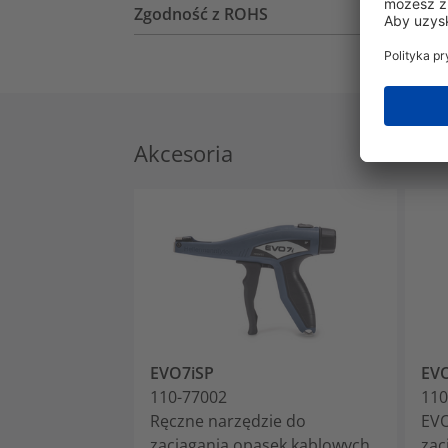
Zgodność z ROHS
Akcesoria
EVO7iSP
EVO
110-77002
110
Ręczne narzędzie do
EVO
zaciągania opasek kablowych,
zac