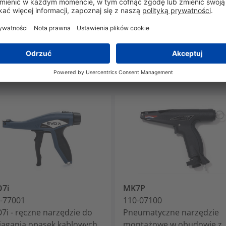
Tak
7i
MK7P
-77001
110-07100
7i - ręczne narzędzie do
Pneumatyczne narzędzie
iągania opasek kablowych,
montażowe w obudowie z