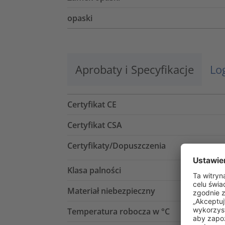
opaski
Aprobaty i Specyfikacje
Lo
Certyfikat CE
Certyfikat CSA
Certyfikaty/Dopuszczenia
Klasa palności
Materiał niebezpieczny
Temperatura robocza w °C