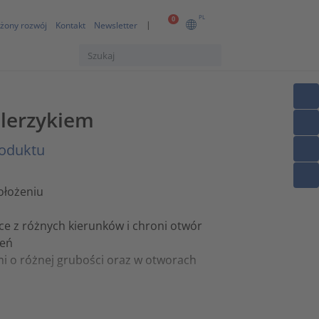
PL
0
żony rozwój
Kontakt
Newsletter
lerzykiem
roduktu
ołożeniu
ce z różnych kierunków i chroni otwór
zeń
 o różnej grubości oraz w otworach