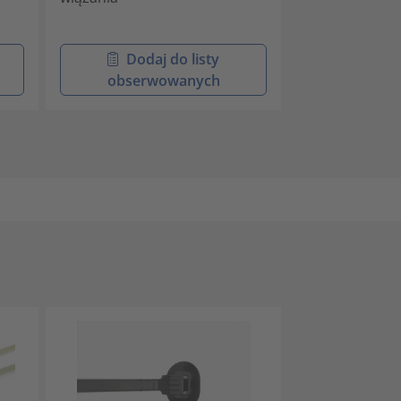
wersja prosta
Dodaj do listy
Doda
obserwowanych
obser