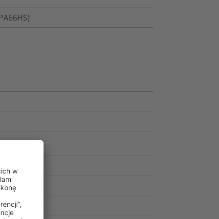
(PA66HS)