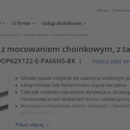
Kariera
Zrównowa
ł
O firmie
Usługi dodatkowe
nty mocujące
>
Opaski kablowe z elementami mocującymi
 z mocowaniem choinkowym, z ta
DOP62X122-E-PA66HS-BK
|
Kopiuj opis p
Główka opaski znajduje się zawsze w ustalonym p
Łatwy montaż bez konieczności użycia narzędzia
Talerzyk rozkłada naprężenia wyrywające, działają
montażowy przed wnikaniem kurzu i zanieczyszc
Mocowania choinkowe można stosować z blachami
gwintowanych
Pokaż więcej