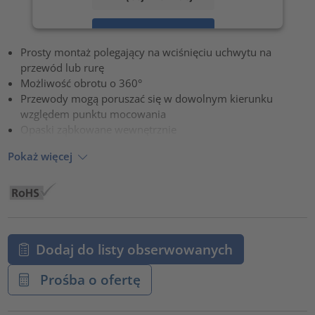
Zaakceptuj
Prosty montaż polegający na wciśnięciu uchwytu na
powered by
Usercentrics Consent Management Platform
przewód lub rurę
Możliwość obrotu o 360°
Przewody mogą poruszać się w dowolnym kierunku
względem punktu mocowania
Opaski ząbkowane wewnętrznie
Pokaż więcej
Dodaj do listy obserwowanych
Prośba o ofertę