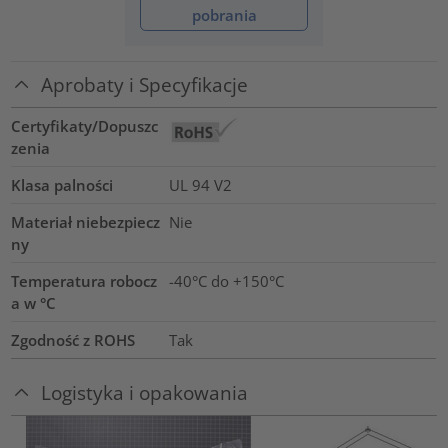
pobrania
Aprobaty i Specyfikacje
Certyfikaty/Dopuszc
zenia
Klasa palności
UL 94 V2
Materiał niebezpiecz
Nie
ny
Temperatura robocz
-40°C do +150°C
a w °C
Zgodność z ROHS
Tak
Logistyka i opakowania