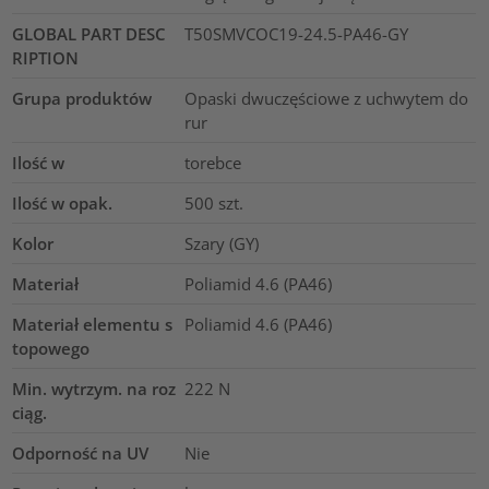
GLOBAL PART DESC
T50SMVCOC19-24.5-PA46-GY
RIPTION
Grupa produktów
Opaski dwuczęściowe z uchwytem do
rur
Ilość w
torebce
Ilość w opak.
500
szt.
Kolor
Szary (GY)
Materiał
Poliamid 4.6 (PA46)
Materiał elementu s
Poliamid 4.6 (PA46)
topowego
Min. wytrzym. na roz
222
N
ciąg.
Odporność na UV
Nie