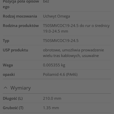
Pozycja pola opisow
bez
ego
Rodzaj mocowania
Uchwyt Omega
Rodzina produktów
T50SMVCOC19-24.5 do rur o średnicy
19.0-24.5 mm
Typ
T50SMVCOC19-24.5
USP produktu
obrotowe, umożliwia prowadzenie
wielu tras kablowych, usuwalne
Waga
0.005355
kg
opaski
Poliamid 4.6 (PA46)
Wymiary
Długość (L)
210.0
mm
Grubość (T)
1.35
mm